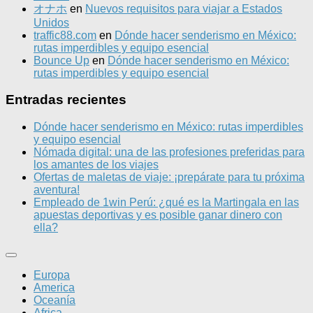
オナホ
en
Nuevos requisitos para viajar a Estados
Unidos
traffic88.com
en
Dónde hacer senderismo en México:
rutas imperdibles y equipo esencial
Bounce Up
en
Dónde hacer senderismo en México:
rutas imperdibles y equipo esencial
Entradas recientes
Dónde hacer senderismo en México: rutas imperdibles
y equipo esencial
Nómada digital: una de las profesiones preferidas para
los amantes de los viajes
Ofertas de maletas de viaje: ¡prepárate para tu próxima
aventura!
Empleado de 1win Perú: ¿qué es la Martingala en las
apuestas deportivas y es posible ganar dinero con
ella?
Europa
America
Oceanía
Africa