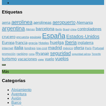
Etiquetas
aerolinea
aeropuerto
aerolineas
Alemania
aena
argentina
barcelona
controladores
Atenas
Berlín
Brasil
china
España
Estados-Unidos
crucero
equipaje
encuesta
Iberia
huelga
Europa
francia
inglaterra
grecia
Hoteles
italia
madrid
oferta
internet
londres
méxico
Portugal
low-cost
París
seguridad
Ryanair
ranking
promoción
roma
seguridad-aérea
Tenerife
vuelos
turismo
vacaciones
vuelo
viajar
Más
Categorías
Alojamiento
Aventura
Avión
Barco