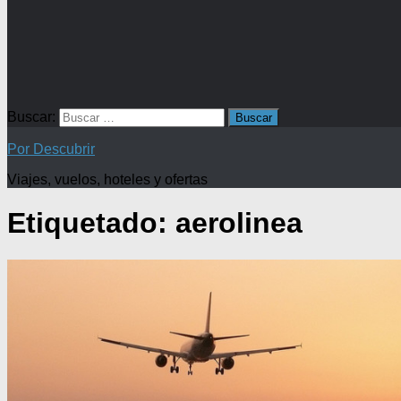
Buscar:
Por Descubrir
Viajes, vuelos, hoteles y ofertas
Etiquetado:
aerolinea