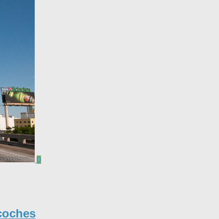
0
coches