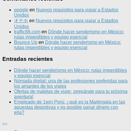
google
en
Nuevos requisitos para viajar a Estados
Unidos
オナホ
en
Nuevos requisitos para viajar a Estados
Unidos
traffic88.com
en
Dónde hacer senderismo en México:
rutas imperdibles y equipo esencial
Bounce Up
en
Dónde hacer senderismo en México:
rutas imperdibles y equipo esencial
Entradas recientes
Dónde hacer senderismo en México: rutas imperdibles
y equipo esencial
Nómada digital: una de las profesiones preferidas para
los amantes de los viajes
Ofertas de maletas de viaje: ¡prepárate para tu próxima
aventura!
Empleado de 1win Perú: ¿qué es la Martingala en las
apuestas deportivas y es posible ganar dinero con
ella?