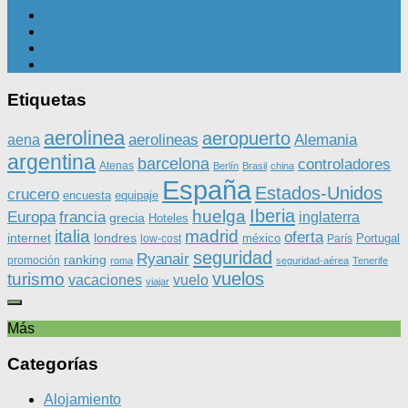
Etiquetas
aerolinea
aeropuerto
aerolineas
Alemania
aena
argentina
barcelona
controladores
Atenas
Berlín
Brasil
china
España
Estados-Unidos
crucero
equipaje
encuesta
Iberia
huelga
Europa
francia
inglaterra
grecia
Hoteles
italia
madrid
oferta
internet
londres
méxico
Portugal
low-cost
París
seguridad
Ryanair
ranking
promoción
roma
seguridad-aérea
Tenerife
vuelos
turismo
vacaciones
vuelo
viajar
Más
Categorías
Alojamiento