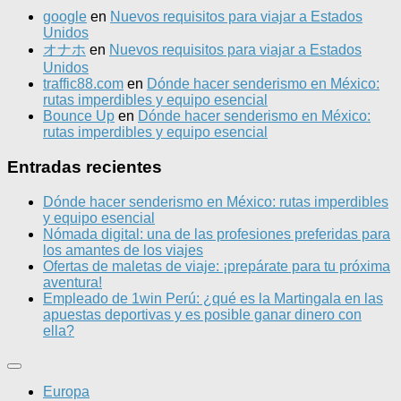
google
en
Nuevos requisitos para viajar a Estados
Unidos
オナホ
en
Nuevos requisitos para viajar a Estados
Unidos
traffic88.com
en
Dónde hacer senderismo en México:
rutas imperdibles y equipo esencial
Bounce Up
en
Dónde hacer senderismo en México:
rutas imperdibles y equipo esencial
Entradas recientes
Dónde hacer senderismo en México: rutas imperdibles
y equipo esencial
Nómada digital: una de las profesiones preferidas para
los amantes de los viajes
Ofertas de maletas de viaje: ¡prepárate para tu próxima
aventura!
Empleado de 1win Perú: ¿qué es la Martingala en las
apuestas deportivas y es posible ganar dinero con
ella?
Europa