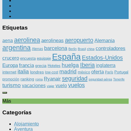
Etiquetas
aerolinea
aeropuerto
aerolineas
Alemania
aena
argentina
barcelona
controladores
Atenas
Berlín
Brasil
china
España
Estados-Unidos
crucero
equipaje
encuesta
Iberia
huelga
Europa
francia
inglaterra
grecia
Hoteles
italia
madrid
oferta
internet
londres
méxico
Portugal
low-cost
París
seguridad
Ryanair
ranking
promoción
roma
seguridad-aérea
Tenerife
vuelos
turismo
vacaciones
vuelo
viajar
Más
Categorías
Alojamiento
Aventura