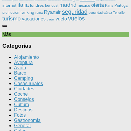
italia
madrid
oferta
internet
londres
méxico
Portugal
low-cost
París
seguridad
Ryanair
ranking
promoción
roma
seguridad-aérea
Tenerife
vuelos
turismo
vacaciones
vuelo
viajar
Más
Categorías
Alojamiento
Aventura
Avión
Barco
Camping
Casas rurales
Ciudades
Coche
Consejos
Cultura
Destinos
Fotos
Gastronomía
General
Guías