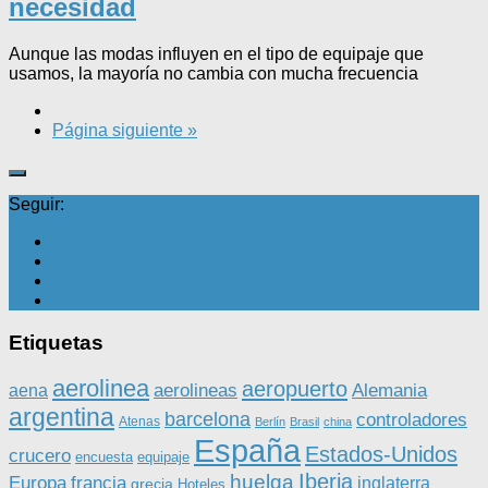
necesidad
Aunque las modas influyen en el tipo de equipaje que
usamos, la mayoría no cambia con mucha frecuencia
Página siguiente »
Seguir:
Etiquetas
aerolinea
aeropuerto
aerolineas
Alemania
aena
argentina
barcelona
controladores
Atenas
Berlín
Brasil
china
España
Estados-Unidos
crucero
equipaje
encuesta
Iberia
huelga
Europa
francia
inglaterra
grecia
Hoteles