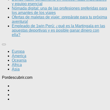
y equipo esencial
Nómada digital: una de las profesiones preferidas para
los amantes de los viajes
Ofertas de maletas de viaje: ¡prepárate para tu próxima
aventura!
Empleado de 1win Perú: ¿qué es la Martingala en las
apuestas deportivas y es posible ganar dinero con
ella?
Europa
America
Oceanía
Africa
Asia
Pordescubrir.com