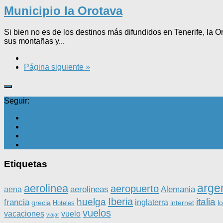
Municipio la Orotava
Si bien no es de los destinos más difundidos en Tenerife, la O
sus montañas y...
Página siguiente »
Seguir:
Etiquetas
arge
aerolinea
aeropuerto
aerolineas
Alemania
aena
Iberia
huelga
italia
francia
inglaterra
grecia
internet
l
Hoteles
vuelos
vacaciones
vuelo
viajar