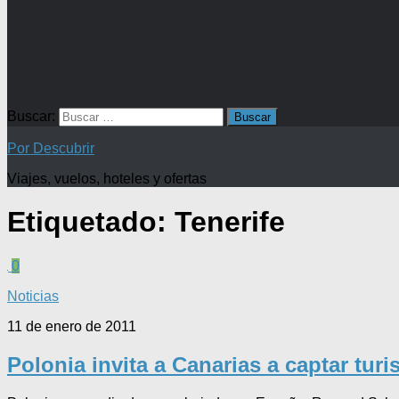
Buscar:
Por Descubrir
Viajes, vuelos, hoteles y ofertas
Etiquetado:
Tenerife
0
Noticias
11 de enero de 2011
Polonia invita a Canarias a captar turi