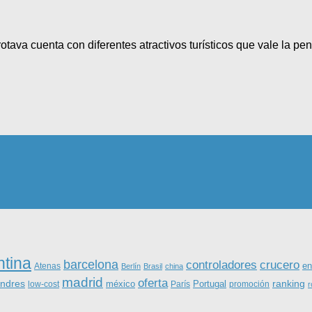
rotava cuenta con diferentes atractivos turísticos que vale la p
ntina
barcelona
controladores
crucero
Atenas
en
Berlín
Brasil
china
madrid
oferta
ondres
ranking
méxico
Portugal
low-cost
París
promoción