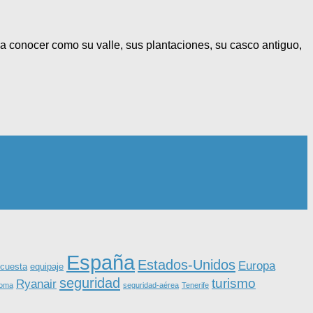
ena conocer como su valle, sus plantaciones, su casco antiguo,
España
Estados-Unidos
Europa
equipaje
cuesta
seguridad
turismo
Ryanair
roma
seguridad-aérea
Tenerife