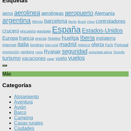
Etiquetas
aerolinea
aeropuerto
aerolineas
Alemania
aena
argentina
barcelona
controladores
Atenas
Berlín
Brasil
china
España
Estados-Unidos
crucero
equipaje
encuesta
Iberia
huelga
Europa
francia
inglaterra
grecia
Hoteles
italia
madrid
oferta
internet
londres
méxico
Portugal
low-cost
París
seguridad
Ryanair
ranking
promoción
roma
seguridad-aérea
Tenerife
vuelos
turismo
vacaciones
vuelo
viajar
Más
Categorías
Alojamiento
Aventura
Avión
Barco
Camping
Casas rurales
Ciudades