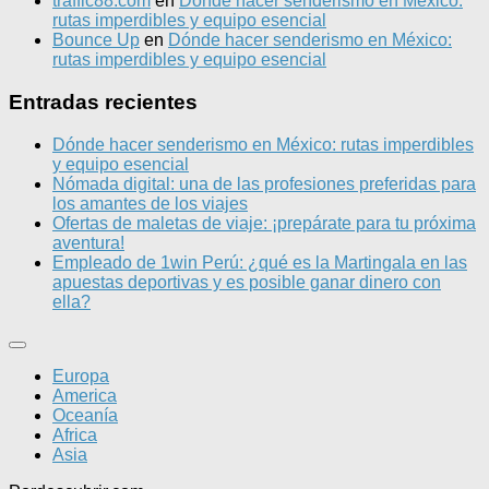
traffic88.com
en
Dónde hacer senderismo en México:
rutas imperdibles y equipo esencial
Bounce Up
en
Dónde hacer senderismo en México:
rutas imperdibles y equipo esencial
Entradas recientes
Dónde hacer senderismo en México: rutas imperdibles
y equipo esencial
Nómada digital: una de las profesiones preferidas para
los amantes de los viajes
Ofertas de maletas de viaje: ¡prepárate para tu próxima
aventura!
Empleado de 1win Perú: ¿qué es la Martingala en las
apuestas deportivas y es posible ganar dinero con
ella?
Europa
America
Oceanía
Africa
Asia