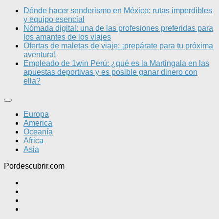
Dónde hacer senderismo en México: rutas imperdibles
y equipo esencial
Nómada digital: una de las profesiones preferidas para
los amantes de los viajes
Ofertas de maletas de viaje: ¡prepárate para tu próxima
aventura!
Empleado de 1win Perú: ¿qué es la Martingala en las
apuestas deportivas y es posible ganar dinero con
ella?
Europa
America
Oceanía
Africa
Asia
Pordescubrir.com