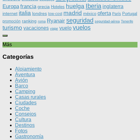
Iberia
huelga
Europa
francia
inglaterra
grecia
Hoteles
italia
madrid
oferta
internet
londres
méxico
Portugal
low-cost
París
seguridad
Ryanair
ranking
promoción
roma
seguridad-aérea
Tenerife
vuelos
turismo
vacaciones
vuelo
viajar
Más
Categorías
Alojamiento
Aventura
Avión
Barco
Camping
Casas rurales
Ciudades
Coche
Consejos
Cultura
Destinos
Fotos
Gastronomía