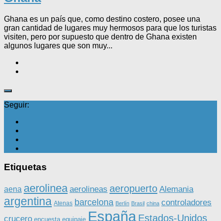
Ghana es un país que, como destino costero, posee una
gran cantidad de lugares muy hermosos para que los turistas
visiten, pero por supuesto que dentro de Ghana existen
algunos lugares que son muy...
Seguir:
Etiquetas
aerolinea
aeropuerto
aerolineas
Alemania
aena
argentina
barcelona
controladores
Atenas
Berlín
Brasil
china
España
Estados-Unidos
crucero
equipaje
encuesta