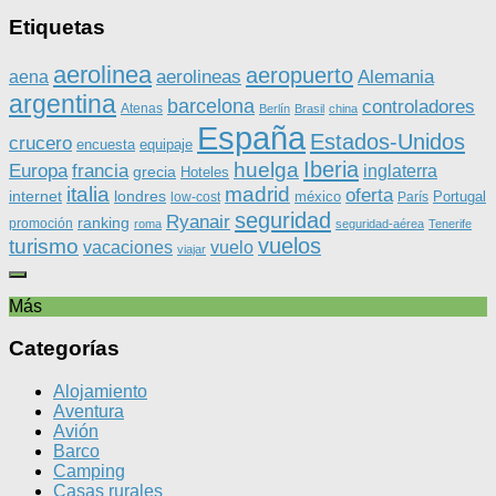
Etiquetas
aerolinea
aeropuerto
aerolineas
Alemania
aena
argentina
barcelona
controladores
Atenas
Berlín
Brasil
china
España
Estados-Unidos
crucero
equipaje
encuesta
Iberia
huelga
Europa
francia
inglaterra
grecia
Hoteles
italia
madrid
oferta
internet
londres
méxico
Portugal
low-cost
París
seguridad
Ryanair
ranking
promoción
roma
seguridad-aérea
Tenerife
vuelos
turismo
vacaciones
vuelo
viajar
Más
Categorías
Alojamiento
Aventura
Avión
Barco
Camping
Casas rurales