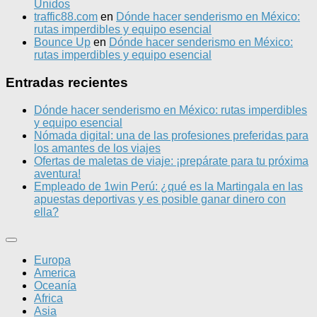
Unidos
traffic88.com
en
Dónde hacer senderismo en México:
rutas imperdibles y equipo esencial
Bounce Up
en
Dónde hacer senderismo en México:
rutas imperdibles y equipo esencial
Entradas recientes
Dónde hacer senderismo en México: rutas imperdibles
y equipo esencial
Nómada digital: una de las profesiones preferidas para
los amantes de los viajes
Ofertas de maletas de viaje: ¡prepárate para tu próxima
aventura!
Empleado de 1win Perú: ¿qué es la Martingala en las
apuestas deportivas y es posible ganar dinero con
ella?
Europa
America
Oceanía
Africa
Asia