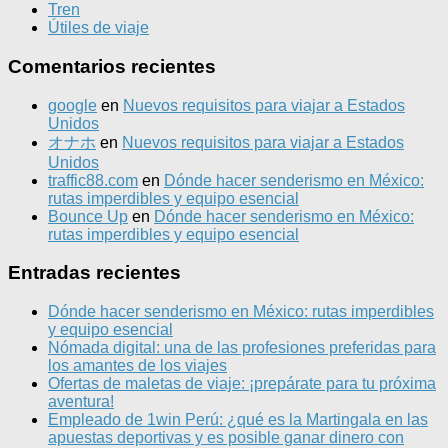
Tren
Útiles de viaje
Comentarios recientes
google
en
Nuevos requisitos para viajar a Estados
Unidos
オナホ
en
Nuevos requisitos para viajar a Estados
Unidos
traffic88.com
en
Dónde hacer senderismo en México:
rutas imperdibles y equipo esencial
Bounce Up
en
Dónde hacer senderismo en México:
rutas imperdibles y equipo esencial
Entradas recientes
Dónde hacer senderismo en México: rutas imperdibles
y equipo esencial
Nómada digital: una de las profesiones preferidas para
los amantes de los viajes
Ofertas de maletas de viaje: ¡prepárate para tu próxima
aventura!
Empleado de 1win Perú: ¿qué es la Martingala en las
apuestas deportivas y es posible ganar dinero con