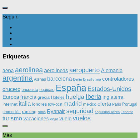
Seguir:
Etiquetas
aerolinea
aeropuerto
aerolineas
Alemania
aena
argentina
barcelona
controladores
Atenas
Berlín
Brasil
china
España
Estados-Unidos
crucero
equipaje
encuesta
Iberia
huelga
Europa
francia
inglaterra
grecia
Hoteles
italia
madrid
oferta
internet
londres
méxico
Portugal
low-cost
París
seguridad
Ryanair
ranking
promoción
roma
seguridad-aérea
Tenerife
vuelos
turismo
vacaciones
vuelo
viajar
Más