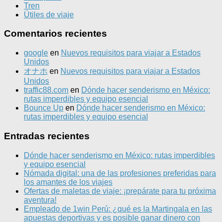
Tren
Útiles de viaje
Comentarios recientes
google
en
Nuevos requisitos para viajar a Estados
Unidos
オナホ
en
Nuevos requisitos para viajar a Estados
Unidos
traffic88.com
en
Dónde hacer senderismo en México:
rutas imperdibles y equipo esencial
Bounce Up
en
Dónde hacer senderismo en México:
rutas imperdibles y equipo esencial
Entradas recientes
Dónde hacer senderismo en México: rutas imperdibles
y equipo esencial
Nómada digital: una de las profesiones preferidas para
los amantes de los viajes
Ofertas de maletas de viaje: ¡prepárate para tu próxima
aventura!
Empleado de 1win Perú: ¿qué es la Martingala en las
apuestas deportivas y es posible ganar dinero con