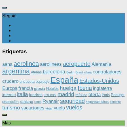
Seguir:
Etiquetas
aerolinea
aeropuerto
aerolineas
Alemania
aena
argentina
barcelona
controladores
Atenas
Berlín
Brasil
china
España
Estados-Unidos
crucero
equipaje
encuesta
Iberia
huelga
Europa
francia
inglaterra
grecia
Hoteles
italia
madrid
oferta
internet
londres
méxico
Portugal
low-cost
París
seguridad
Ryanair
ranking
promoción
roma
seguridad-aérea
Tenerife
vuelos
turismo
vacaciones
vuelo
viajar
Más