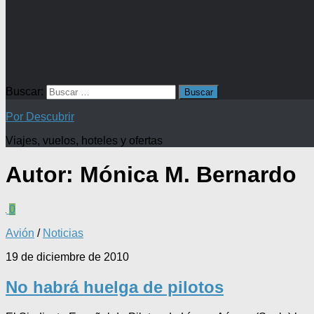
Buscar:
Por Descubrir
Viajes, vuelos, hoteles y ofertas
Autor:
Mónica M. Bernardo
0
Avión
/
Noticias
19 de diciembre de 2010
No habrá huelga de pilotos