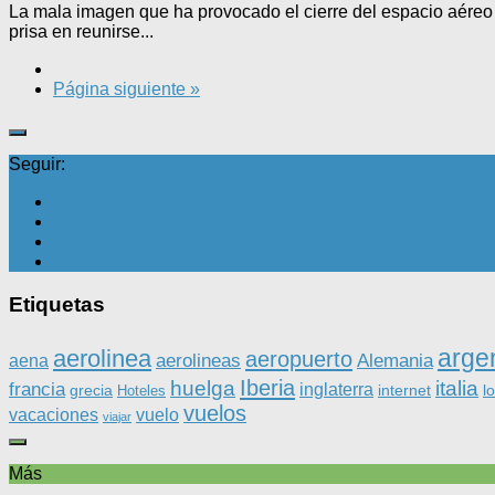
La mala imagen que ha provocado el cierre del espacio aéreo 
prisa en reunirse...
Página siguiente »
Seguir:
Etiquetas
arge
aerolinea
aeropuerto
aerolineas
Alemania
aena
Iberia
huelga
italia
francia
inglaterra
grecia
internet
l
Hoteles
vuelos
vacaciones
vuelo
viajar
Más