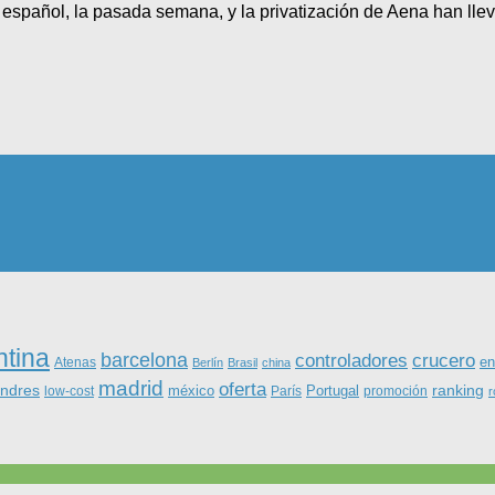
español, la pasada semana, y la privatización de Aena han lle
ntina
barcelona
controladores
crucero
Atenas
en
Berlín
Brasil
china
madrid
oferta
ondres
ranking
méxico
Portugal
low-cost
París
promoción