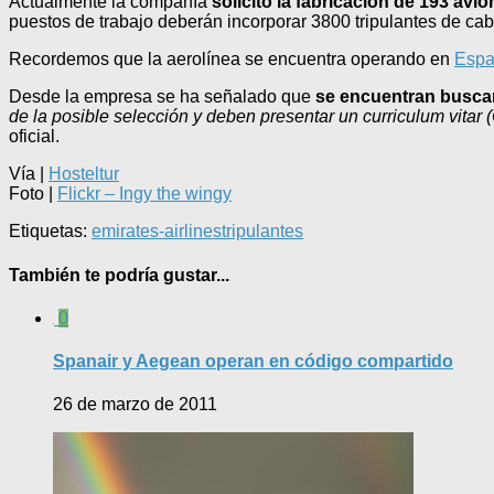
Actualmente la compañía
solicitó la fabricación de 193 avi
puestos de trabajo deberán incorporar 3800 tripulantes de ca
Recordemos que la aerolínea se encuentra operando en
Esp
Desde la empresa se ha señalado que
se encuentran busc
de la posible selección y deben presentar un curriculum vitar (
oficial.
Vía |
Hosteltur
Foto |
Flickr – Ingy the wingy
Etiquetas:
emirates-airlines
tripulantes
También te podría gustar...
0
Spanair y Aegean operan en código compartido
26 de marzo de 2011