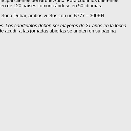
incipal clientes del Airbus A380. Para cubrir los diferentes
ienen de 120 países comunicándose en 50 idiomas.
rcelona Dubai, ambos vuelos con un B777 – 300ER.
es. Los candidatos deben ser mayores de 21 años en la fecha
de acudir a las jornadas abiertas se anoten en su página