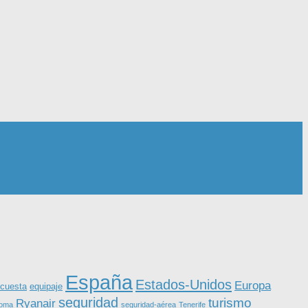
España
Estados-Unidos
Europa
equipaje
cuesta
seguridad
turismo
Ryanair
roma
seguridad-aérea
Tenerife