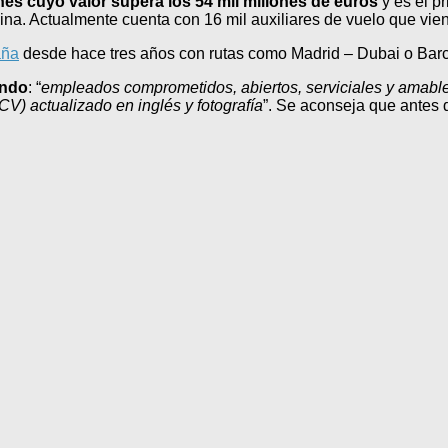
ones cuyo valor supera los 54 mil millones de euros
y es el pr
bina. Actualmente cuenta con 16 mil auxiliares de vuelo que v
aña
desde hace tres años con rutas como Madrid – Dubai o Ba
ando
: “
empleados comprometidos, abiertos, serviciales y amabl
CV) actualizado en inglés y fotografía
”. Se aconseja que antes 