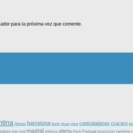
gador para la próxima vez que comente.
ntina
barcelona
controladores
crucero
Atenas
en
Berlín
Brasil
china
madrid
oferta
ondres
ranking
méxico
Portugal
low-cost
París
promoción