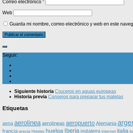
Correo electrónico
*
Web
Guarda mi nombre, correo electrónico y web en este nave
Seguir:
Siguiente historia
Cruceros en aguas europeas
Historia previa
Consejos para preparar tus maletas
Etiquetas
arge
aerolinea
aeropuerto
aerolineas
Alemania
aena
Iberia
huelga
italia
francia
inglaterra
grecia
internet
l
Hoteles