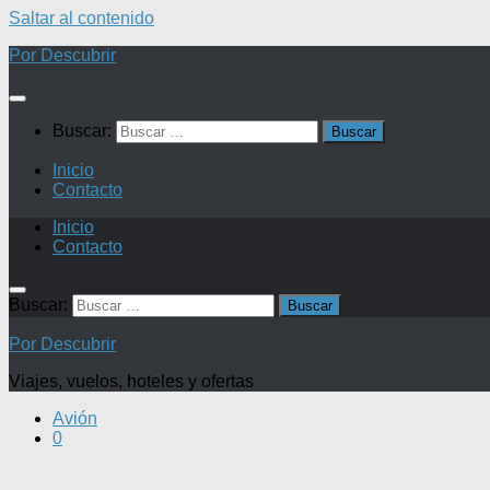
Saltar al contenido
Por Descubrir
Buscar:
Inicio
Contacto
Inicio
Contacto
Buscar:
Por Descubrir
Viajes, vuelos, hoteles y ofertas
Avión
0