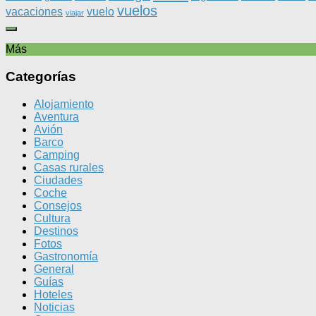
vuelos
vacaciones
vuelo
viajar
Más
Categorías
Alojamiento
Aventura
Avión
Barco
Camping
Casas rurales
Ciudades
Coche
Consejos
Cultura
Destinos
Fotos
Gastronomía
General
Guías
Hoteles
Noticias