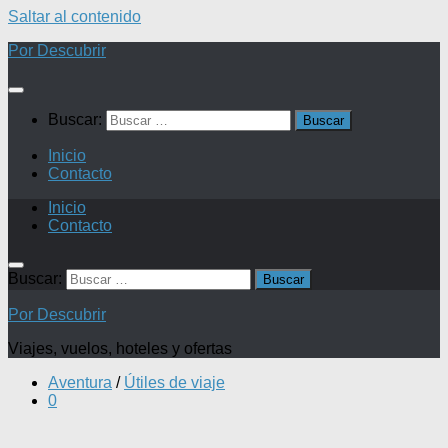
Saltar al contenido
Por Descubrir
Buscar:
Inicio
Contacto
Inicio
Contacto
Buscar:
Por Descubrir
Viajes, vuelos, hoteles y ofertas
Aventura
/
Útiles de viaje
0