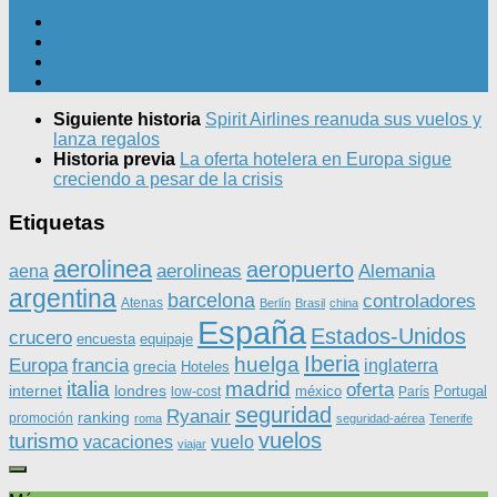
Siguiente historia
Spirit Airlines reanuda sus vuelos y
lanza regalos
Historia previa
La oferta hotelera en Europa sigue
creciendo a pesar de la crisis
Etiquetas
aerolinea
aeropuerto
aerolineas
Alemania
aena
argentina
barcelona
controladores
Atenas
Berlín
Brasil
china
España
Estados-Unidos
crucero
equipaje
encuesta
Iberia
huelga
Europa
francia
inglaterra
grecia
Hoteles
italia
madrid
oferta
internet
londres
méxico
Portugal
low-cost
París
seguridad
Ryanair
ranking
promoción
roma
seguridad-aérea
Tenerife
vuelos
turismo
vacaciones
vuelo
viajar