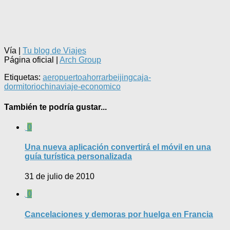
Vía |
Tu blog de Viajes
Página oficial |
Arch Group
Etiquetas:
aeropuerto
ahorrar
beijing
caja-
dormitorio
china
viaje-economico
También te podría gustar...
0
Una nueva aplicación convertirá el móvil en una
guía turística personalizada
31 de julio de 2010
0
Cancelaciones y demoras por huelga en Francia