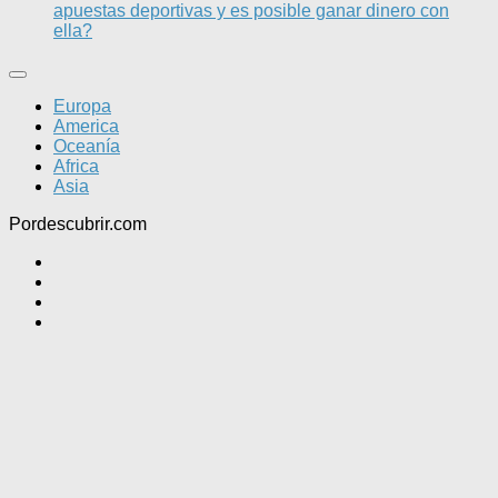
apuestas deportivas y es posible ganar dinero con
ella?
Europa
America
Oceanía
Africa
Asia
Pordescubrir.com