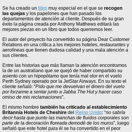
Se ha creado un
libro
muy especial en el que se
recogen
las quejas
y los papelones que han pasado los
departamentos de atención al cliente. Después de su gran
éxito la página creada por Anthony Matthews editará las
mejores piezas en un libro que todos querremos leer.
El autor del proyecto ha convertido su página Dear Customer
Relations en una crítica a los mejores hoteles, restaurantes y
aerolíneas que tienen dudosa calidad y una mala atención a
sus clientes.
Entre las historias que más llaman la atención encontramos
la de un australiano que se quejó de haber compartido su
asiento con un hipopótamo que tenía mal olor en el vuelo
Perth Sydney operado por la JetStar Airways. En su texto el
cliente señaló: “
Pido que me devuelvan el dinero del vuelo
por forzarme a sentar junto a Jabba The Hut y hacer caso
omiso de mis reclamaciones
”.
El mismo hombre
también ha criticado al establecimiento
Britannia Hotels de Cheshire
del
Reino Unido
: “
no sabría
decir hasta que punto las manchas de fluidos corporales son
parte de la decoración floreada demodé de los muros
”, luego
señaló que este hotel para él se ha convertido en el peor