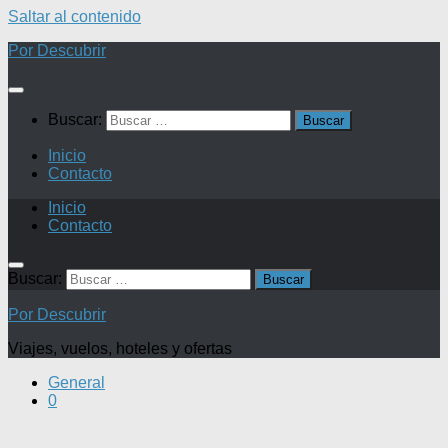
Saltar al contenido
Por Descubrir
Buscar:
Inicio
Contacto
Inicio
Contacto
Buscar:
Por Descubrir
Viajes, vuelos, hoteles y ofertas
General
0