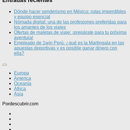
Entradas recientes
Dónde hacer senderismo en México: rutas imperdibles
y equipo esencial
Nómada digital: una de las profesiones preferidas para
los amantes de los viajes
Ofertas de maletas de viaje: ¡prepárate para tu próxima
aventura!
Empleado de 1win Perú: ¿qué es la Martingala en las
apuestas deportivas y es posible ganar dinero con
ella?
Europa
America
Oceanía
Africa
Asia
Pordescubrir.com