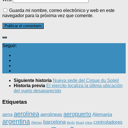
Guarda mi nombre, correo electrónico y web en este
navegador para la próxima vez que comente.
Seguir:
Siguiente historia
Nueva sede del Cirque du Soleil
Historia previa
El ejercito localiza la última ubicación
del vuelo desaparecido
Etiquetas
aerolinea
aeropuerto
aerolineas
Alemania
aena
argentina
barcelona
controladores
Atenas
Berlín
Brasil
china