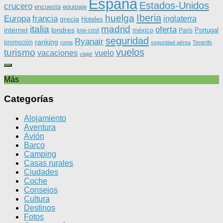
España
Estados-Unidos
crucero
equipaje
encuesta
Iberia
huelga
Europa
francia
inglaterra
grecia
Hoteles
italia
madrid
oferta
internet
londres
méxico
Portugal
low-cost
París
seguridad
Ryanair
ranking
promoción
roma
seguridad-aérea
Tenerife
vuelos
turismo
vacaciones
vuelo
viajar
Más
Categorías
Alojamiento
Aventura
Avión
Barco
Camping
Casas rurales
Ciudades
Coche
Consejos
Cultura
Destinos
Fotos