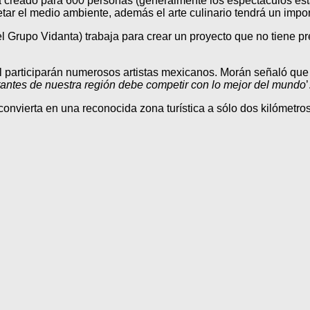
rá creado para 600 personas (generalmente los espectáculos est
tar el medio ambiente, además el arte culinario tendrá un impor
rupo Vidanta) trabaja para crear un proyecto que no tiene pre
él participarán numerosos artistas mexicanos. Morán señaló que
itantes de nuestra región debe competir con lo mejor del mundo
’
convierta en una reconocida zona turística a sólo dos kilómetr