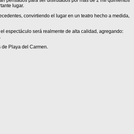
án pensados para ser disfrutados por más de 2 mil quinientos
tante lugar.
cedentes, convirtiendo el lugar en un teatro hecho a medida,
 el espectáculo será realmente de alta calidad, agregando:
.
os de Playa del Carmen.