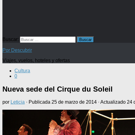
Buscar:
Por Descubrir
Viajes, vuelos, hoteles y ofertas
Cultura
0
Nueva sede del Cirque du Soleil
por
Leticia
· Publicada
25 de marzo de 2014
· Actualizado
24 