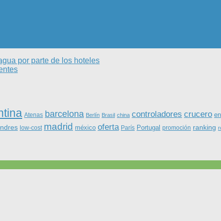
gua por parte de los hoteles
ientes
ntina
barcelona
controladores
crucero
Atenas
en
Berlín
Brasil
china
madrid
oferta
ondres
ranking
méxico
Portugal
low-cost
París
promoción