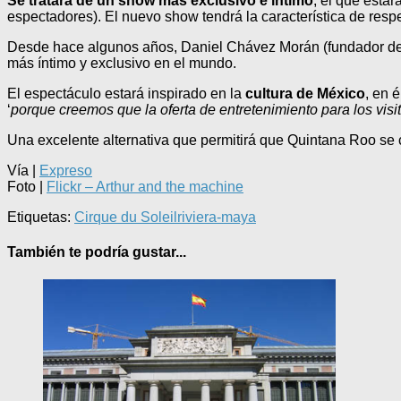
Se tratará de un show más exclusivo e íntimo
, el que esta
espectadores). El nuevo show tendrá la característica de respe
Desde hace algunos años, Daniel Chávez Morán (fundador del G
más íntimo y exclusivo en el mundo.
El espectáculo estará inspirado en la
cultura de México
, en 
‘
porque creemos que la oferta de entretenimiento para los vis
Una excelente alternativa que permitirá que Quintana Roo se 
Vía |
Expreso
Foto |
Flickr – Arthur and the machine
Etiquetas:
Cirque du Soleil
riviera-maya
También te podría gustar...