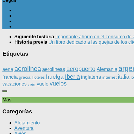
Seguir:
Siguiente historia
Importante ahorro en el consumo de a
Historia previa
Un libro dedicado a las quejas de los cl
Etiquetas
arge
aerolinea
aeropuerto
aerolineas
Alemania
aena
Iberia
huelga
italia
francia
inglaterra
grecia
internet
l
Hoteles
vuelos
vacaciones
vuelo
viajar
Más
Categorías
Alojamiento
Aventura
Avión