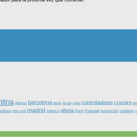
ntina
barcelona
controladores
crucero
Atenas
en
Berlín
Brasil
china
madrid
oferta
ondres
ranking
méxico
Portugal
low-cost
París
promoción