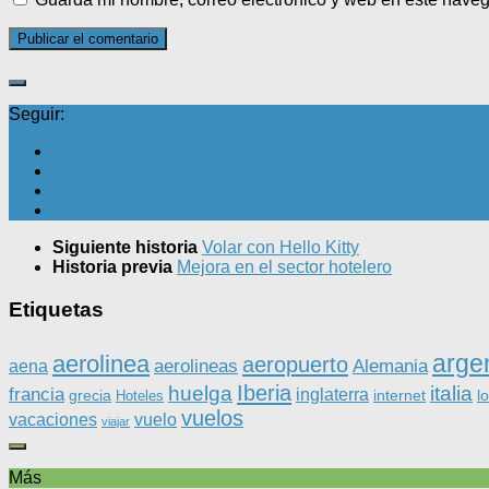
Seguir:
Siguiente historia
Volar con Hello Kitty
Historia previa
Mejora en el sector hotelero
Etiquetas
arge
aerolinea
aeropuerto
aerolineas
Alemania
aena
Iberia
huelga
italia
francia
inglaterra
grecia
internet
l
Hoteles
vuelos
vacaciones
vuelo
viajar
Más