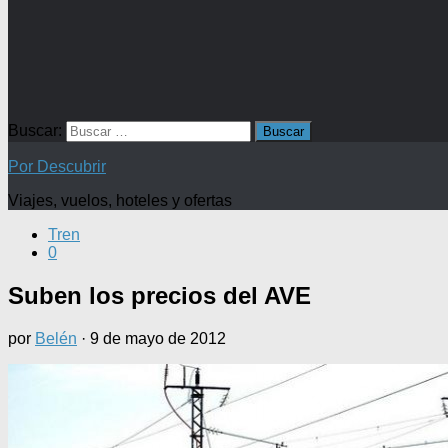
Buscar:
Por Descubrir
Viajes, vuelos, hoteles y ofertas
Tren
0
Suben los precios del AVE
por
Belén
·
9 de mayo de 2012