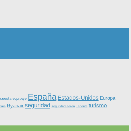
España
Estados-Unidos
Europa
equipaje
cuesta
seguridad
turismo
Ryanair
roma
seguridad-aérea
Tenerife