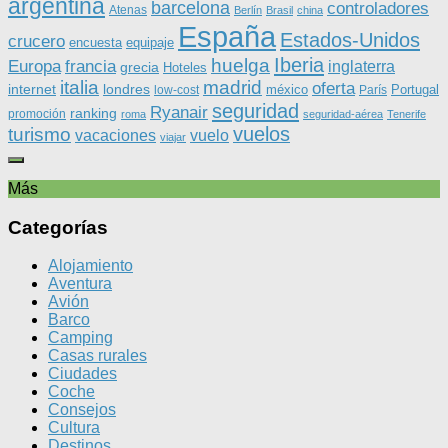
argentina
barcelona
controladores
Atenas
Berlín
Brasil
china
España
Estados-Unidos
crucero
equipaje
encuesta
Iberia
huelga
Europa
francia
inglaterra
grecia
Hoteles
italia
madrid
oferta
internet
londres
méxico
Portugal
low-cost
París
seguridad
Ryanair
ranking
promoción
roma
seguridad-aérea
Tenerife
vuelos
turismo
vacaciones
vuelo
viajar
Más
Categorías
Alojamiento
Aventura
Avión
Barco
Camping
Casas rurales
Ciudades
Coche
Consejos
Cultura
Destinos