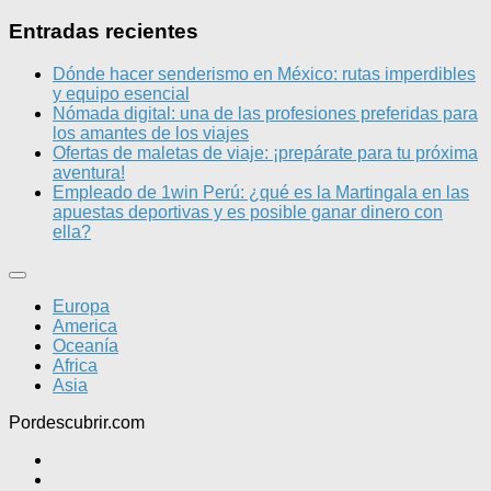
Entradas recientes
Dónde hacer senderismo en México: rutas imperdibles
y equipo esencial
Nómada digital: una de las profesiones preferidas para
los amantes de los viajes
Ofertas de maletas de viaje: ¡prepárate para tu próxima
aventura!
Empleado de 1win Perú: ¿qué es la Martingala en las
apuestas deportivas y es posible ganar dinero con
ella?
Europa
America
Oceanía
Africa
Asia
Pordescubrir.com