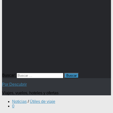
Buscar:
Por Descubrir
Viajes, vuelos, hoteles y ofertas
Noticias
/
Útiles de viaje
0