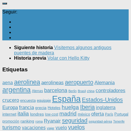
Seguir:
Siguiente historia
Visitemos algunos antiguos
puentes de madera
Historia previa
Volar con Hello Kitty
Etiquetas
aerolinea
aeropuerto
aerolineas
Alemania
aena
argentina
barcelona
controladores
Atenas
Berlín
Brasil
china
España
Estados-Unidos
crucero
equipaje
encuesta
Iberia
huelga
Europa
francia
inglaterra
grecia
Hoteles
italia
madrid
oferta
internet
londres
méxico
Portugal
low-cost
París
seguridad
Ryanair
ranking
promoción
roma
seguridad-aérea
Tenerife
vuelos
turismo
vacaciones
vuelo
viajar