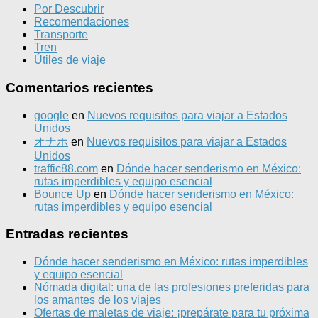
Por Descubrir
Recomendaciones
Transporte
Tren
Útiles de viaje
Comentarios recientes
google
en
Nuevos requisitos para viajar a Estados
Unidos
オナホ
en
Nuevos requisitos para viajar a Estados
Unidos
traffic88.com
en
Dónde hacer senderismo en México:
rutas imperdibles y equipo esencial
Bounce Up
en
Dónde hacer senderismo en México:
rutas imperdibles y equipo esencial
Entradas recientes
Dónde hacer senderismo en México: rutas imperdibles
y equipo esencial
Nómada digital: una de las profesiones preferidas para
los amantes de los viajes
Ofertas de maletas de viaje: ¡prepárate para tu próxima