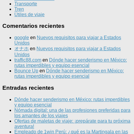
Transporte
Tren
Útiles de viaje
Comentarios recientes
google
en
Nuevos requisitos para viajar a Estados
Unidos
オナホ
en
Nuevos requisitos para viajar a Estados
Unidos
traffic88.com
en
Dónde hacer senderismo en México:
rutas imperdibles y equipo esencial
Bounce Up
en
Dónde hacer senderismo en México:
rutas imperdibles y equipo esencial
Entradas recientes
Dónde hacer senderismo en México: rutas imperdibles
y equipo esencial
Nómada digital: una de las profesiones preferidas para
los amantes de los viajes
Ofertas de maletas de viaje: ¡prepárate para tu próxima
aventura!
Empleado de 1win Perú: ¿qué es la Martingala en las