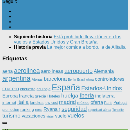
Seguir:
Siguiente historia
Está prohibido llevar tóner en los
vuelos a Estados Unidos y Gran Bretaña
Historia previa
La mejor comida a bordo, la de Alitalia
Etiquetas
aerolinea
aeropuerto
aerolineas
Alemania
aena
argentina
barcelona
controladores
Atenas
Berlín
Brasil
china
España
Estados-Unidos
crucero
equipaje
encuesta
Iberia
huelga
Europa
francia
inglaterra
grecia
Hoteles
italia
madrid
oferta
internet
londres
méxico
Portugal
low-cost
París
seguridad
Ryanair
ranking
promoción
roma
seguridad-aérea
Tenerife
vuelos
turismo
vacaciones
vuelo
viajar