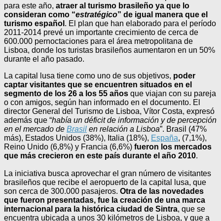
para este año,
atraer al turismo brasileño ya que lo
consideran como “
estratégico
” de igual manera que el
turismo español
. El plan que han elaborado para el período
2011-2014 prevé un importante crecimiento de cerca de
600.000 pernoctaciones para el área metropolitana de
Lisboa, donde los turistas brasileños aumentaron en un 50%
durante el año pasado.
La capital lusa tiene como uno de sus objetivos,
poder
captar visitantes que se encuentren situados en el
segmento de los 26 a los 55 años
que viajan con su pareja
o con amigos, según han informado en el documento. El
director General del Turismo de Lisboa, Vítor Costa, expresó
además que “
había un déficit de información y de percepción
en el mercado de
Brasil
en relación a Lisboa
”. Brasil (47%
más), Estados Unidos (38%), Italia (18%),
España
, (7,1%),
Reino Unido (6,8%) y Francia (6,6%)
fueron los mercados
que más crecieron en este país durante el año 2010
.
La iniciativa busca aprovechar el gran número de visitantes
brasileños que recibe el aeropuerto de la capital lusa, que
son cerca de 300.000 pasajeros.
Otra de las novedades
que fueron presentadas, fue la creación de una marca
internacional para la histórica ciudad de Sintra
, que se
encuentra ubicada a unos 30 kilómetros de Lisboa, y que a