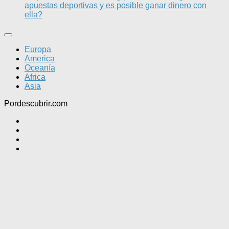
apuestas deportivas y es posible ganar dinero con
ella?
Europa
America
Oceanía
Africa
Asia
Pordescubrir.com