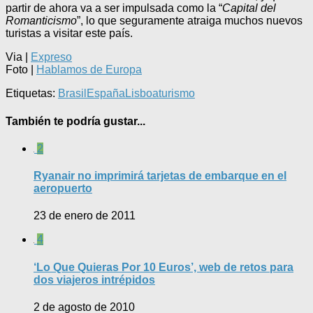
partir de ahora va a ser impulsada como la “
Capital del
Romanticismo
”, lo que seguramente atraiga muchos nuevos
turistas a visitar este país.
Via |
Expreso
Foto |
Hablamos de Europa
Etiquetas:
Brasil
España
Lisboa
turismo
También te podría gustar...
2
Ryanair no imprimirá tarjetas de embarque en el
aeropuerto
23 de enero de 2011
4
‘Lo Que Quieras Por 10 Euros’, web de retos para
dos viajeros intrépidos
2 de agosto de 2010