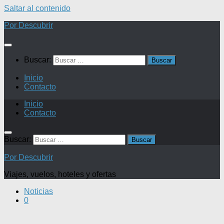
Saltar al contenido
Por Descubrir
Buscar:
Inicio
Contacto
Inicio
Contacto
Buscar:
Por Descubrir
Viajes, vuelos, hoteles y ofertas
Noticias
0