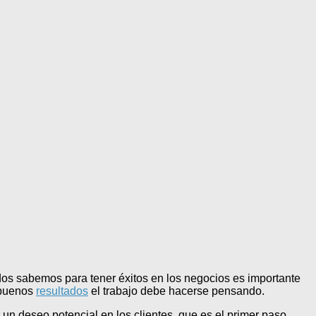
os sabemos para tener éxitos en los negocios es importante
r buenos
resultados
el trabajo debe hacerse pensando.
un deseo potencial en los clientes, que es el primer paso