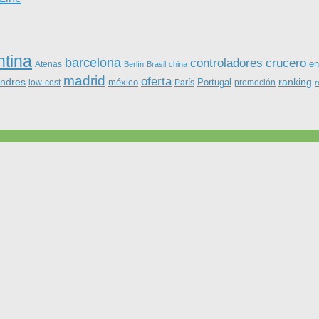
ntina
barcelona
controladores
crucero
Atenas
en
Berlín
Brasil
china
madrid
oferta
ondres
ranking
méxico
Portugal
low-cost
París
promoción