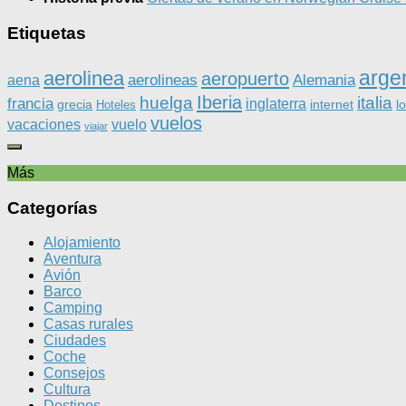
Etiquetas
arge
aerolinea
aeropuerto
aerolineas
Alemania
aena
Iberia
huelga
italia
francia
inglaterra
grecia
internet
l
Hoteles
vuelos
vacaciones
vuelo
viajar
Más
Categorías
Alojamiento
Aventura
Avión
Barco
Camping
Casas rurales
Ciudades
Coche
Consejos
Cultura
Destinos