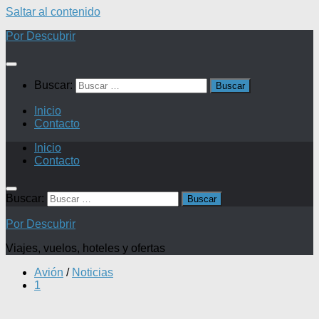
Saltar al contenido
Por Descubrir
Buscar:
Inicio
Contacto
Inicio
Contacto
Buscar:
Por Descubrir
Viajes, vuelos, hoteles y ofertas
Avión
/
Noticias
1