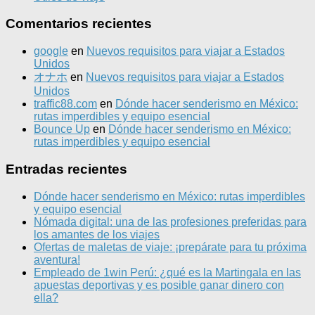
Comentarios recientes
google
en
Nuevos requisitos para viajar a Estados
Unidos
オナホ
en
Nuevos requisitos para viajar a Estados
Unidos
traffic88.com
en
Dónde hacer senderismo en México:
rutas imperdibles y equipo esencial
Bounce Up
en
Dónde hacer senderismo en México:
rutas imperdibles y equipo esencial
Entradas recientes
Dónde hacer senderismo en México: rutas imperdibles
y equipo esencial
Nómada digital: una de las profesiones preferidas para
los amantes de los viajes
Ofertas de maletas de viaje: ¡prepárate para tu próxima
aventura!
Empleado de 1win Perú: ¿qué es la Martingala en las
apuestas deportivas y es posible ganar dinero con
ella?