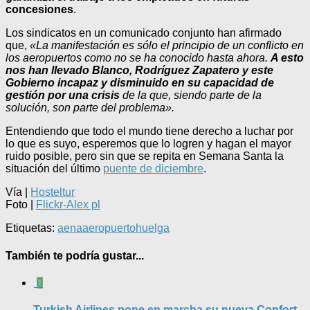
concesiones
.
Los sindicatos en un comunicado conjunto han afirmado
que,
«La manifestación es sólo el principio de un conflicto en
los aeropuertos como no se ha conocido hasta ahora.
A esto
nos han llevado Blanco, Rodríguez Zapatero y este
Gobierno incapaz y disminuido en su capacidad de
gestión por una crisis
de la que, siendo parte de la
solución, son parte del problema».
Entendiendo que todo el mundo tiene derecho a luchar por
lo que es suyo, esperemos que lo logren y hagan el mayor
ruido posible, pero sin que se repita en Semana Santa la
situación del último
puente de diciembre
.
Vía |
Hosteltur
Foto |
Flickr-Alex pl
Etiquetas:
aena
aeropuerto
huelga
También te podría gustar...
0
Turkish Airlines pone en marcha su nueva Confort