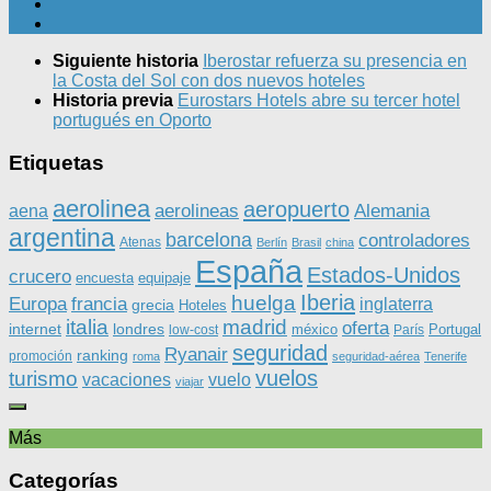
Siguiente historia
Iberostar refuerza su presencia en
la Costa del Sol con dos nuevos hoteles
Historia previa
Eurostars Hotels abre su tercer hotel
portugués en Oporto
Etiquetas
aerolinea
aeropuerto
aerolineas
Alemania
aena
argentina
barcelona
controladores
Atenas
Berlín
Brasil
china
España
Estados-Unidos
crucero
equipaje
encuesta
Iberia
huelga
Europa
francia
inglaterra
grecia
Hoteles
italia
madrid
oferta
internet
londres
méxico
Portugal
low-cost
París
seguridad
Ryanair
ranking
promoción
roma
seguridad-aérea
Tenerife
vuelos
turismo
vacaciones
vuelo
viajar
Más
Categorías