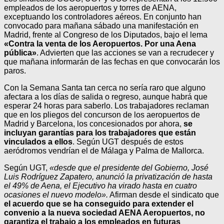
empleados de los aeropuertos y torres de AENA,
exceptuando los controladores aéreos. En conjunto han
convocado para mañana sábado una manifestación en
Madrid, frente al Congreso de los Diputados, bajo el lema
«Contra la venta de los Aeropuertos. Por una Aena
pública»
. Advierten que las acciones se van a recrudecer y
que mañana informarán de las fechas en que convocarán los
paros.
Con la Semana Santa tan cerca no sería raro que alguno
afectara a los días de salida o regreso, aunque habrá que
esperar 24 horas para saberlo. Los trabajadores reclaman
que en los pliegos del concurson de los aeropuertos de
Madrid y Barcelona, los concesionados por ahora,
se
incluyan garantías para los trabajadores que están
vinculados a ellos
. Según UGT después de estos
aeródromos vendrían el de Málaga y Palma de Mallorca.
Según UGT,
«desde que el presidente del Gobierno, José
Luis Rodríguez Zapatero, anunció la privatización de hasta
el 49% de Aena, el Ejecutivo ha virado hasta en cuatro
ocasiones el nuevo modelo».
Afirman desde el sindicato que
el acuerdo que se ha conseguido para extender el
convenio a la nueva sociedad AENA Aeropuertos, no
garantiza el trabajo a los empleados en futuras