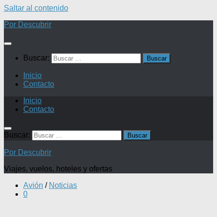
Saltar al contenido
Por Descubrir
Buscar:
Inicio
Contacto
Inicio
Contacto
Buscar:
Por Descubrir
Viajes, vuelos, hoteles y ofertas
Avión
/
Noticias
0