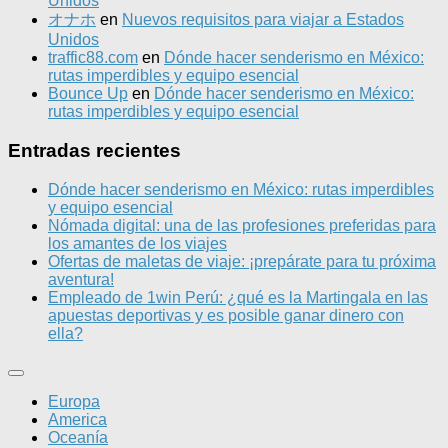
Unidos
オナホ
en
Nuevos requisitos para viajar a Estados
Unidos
traffic88.com
en
Dónde hacer senderismo en México:
rutas imperdibles y equipo esencial
Bounce Up
en
Dónde hacer senderismo en México:
rutas imperdibles y equipo esencial
Entradas recientes
Dónde hacer senderismo en México: rutas imperdibles
y equipo esencial
Nómada digital: una de las profesiones preferidas para
los amantes de los viajes
Ofertas de maletas de viaje: ¡prepárate para tu próxima
aventura!
Empleado de 1win Perú: ¿qué es la Martingala en las
apuestas deportivas y es posible ganar dinero con
ella?
Europa
America
Oceanía