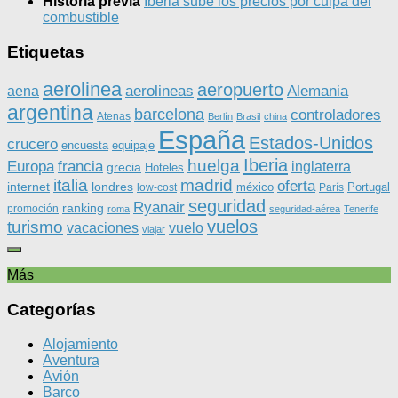
Historia previa
Iberia sube los precios por culpa del
combustible
Etiquetas
aerolinea
aeropuerto
aerolineas
Alemania
aena
argentina
barcelona
controladores
Atenas
Berlín
Brasil
china
España
Estados-Unidos
crucero
equipaje
encuesta
Iberia
huelga
Europa
francia
inglaterra
grecia
Hoteles
italia
madrid
oferta
internet
londres
méxico
Portugal
low-cost
París
seguridad
Ryanair
ranking
promoción
roma
seguridad-aérea
Tenerife
vuelos
turismo
vacaciones
vuelo
viajar
Más
Categorías
Alojamiento
Aventura
Avión
Barco