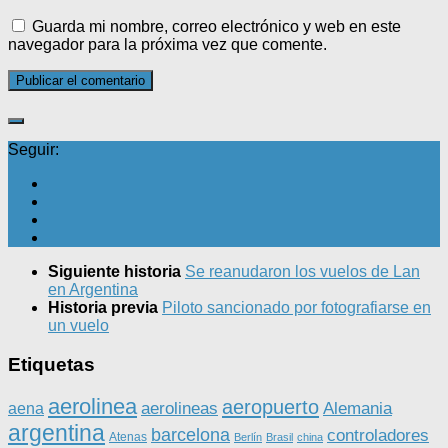
Guarda mi nombre, correo electrónico y web en este
navegador para la próxima vez que comente.
Seguir:
Siguiente historia
Se reanudaron los vuelos de Lan
en Argentina
Historia previa
Piloto sancionado por fotografiarse en
un vuelo
Etiquetas
aerolinea
aeropuerto
aerolineas
Alemania
aena
argentina
barcelona
controladores
Atenas
Berlín
Brasil
china