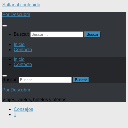
Saltar al contenido
Por Descubrir
Buscar:
Inicio
Contacto
Inicio
Contacto
Buscar:
Por Descubrir
Viajes, vuelos, hoteles y ofertas
Consejos
1