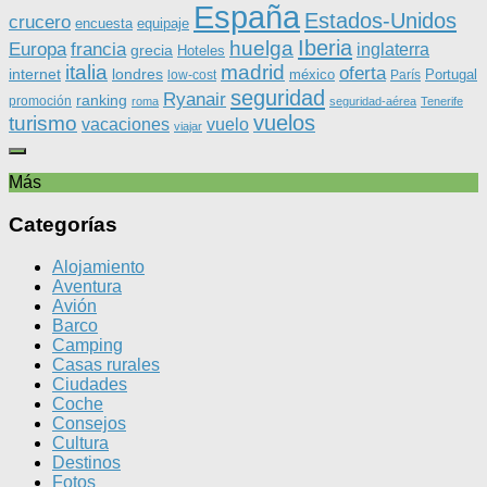
España
Estados-Unidos
crucero
equipaje
encuesta
Iberia
huelga
Europa
francia
inglaterra
grecia
Hoteles
italia
madrid
oferta
internet
londres
méxico
Portugal
low-cost
París
seguridad
Ryanair
ranking
promoción
roma
seguridad-aérea
Tenerife
vuelos
turismo
vacaciones
vuelo
viajar
Más
Categorías
Alojamiento
Aventura
Avión
Barco
Camping
Casas rurales
Ciudades
Coche
Consejos
Cultura
Destinos
Fotos