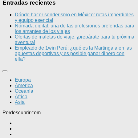
Entradas recientes
Dónde hacer senderismo en México: rutas imperdibles
y equipo esencial
Nómada digital: una de las profesiones preferidas para
los amantes de los viajes
Ofertas de maletas de viaje: ¡prepárate para tu próxima
aventura!
Empleado de 1win Perú: ¿qué es la Martingala en las
apuestas deportivas y es posible ganar dinero con
ella?
Europa
America
Oceanía
Africa
Asia
Pordescubrir.com