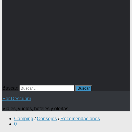
Buscar:
Por Descubrir
Viajes, vuelos, hoteles y ofertas
Camping
/
Consejos
/
Recomendaciones
0