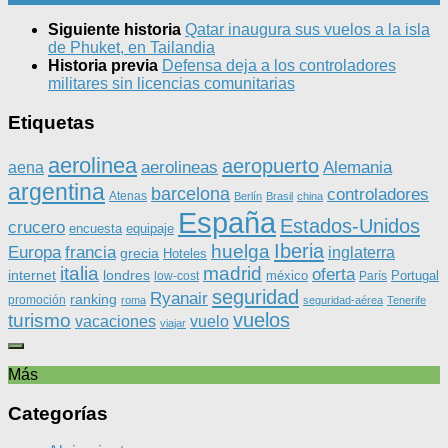
Siguiente historia
Qatar inaugura sus vuelos a la isla
de Phuket, en Tailandia
Historia previa
Defensa deja a los controladores
militares sin licencias comunitarias
Etiquetas
aerolinea
aeropuerto
aerolineas
Alemania
aena
argentina
barcelona
controladores
Atenas
Berlín
Brasil
china
España
Estados-Unidos
crucero
equipaje
encuesta
Iberia
huelga
Europa
francia
inglaterra
grecia
Hoteles
italia
madrid
oferta
internet
londres
méxico
Portugal
low-cost
París
seguridad
Ryanair
ranking
promoción
roma
seguridad-aérea
Tenerife
vuelos
turismo
vacaciones
vuelo
viajar
Más
Categorías