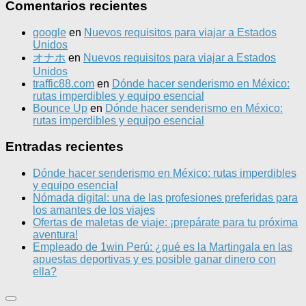
Comentarios recientes
google
en
Nuevos requisitos para viajar a Estados
Unidos
オナホ
en
Nuevos requisitos para viajar a Estados
Unidos
traffic88.com
en
Dónde hacer senderismo en México:
rutas imperdibles y equipo esencial
Bounce Up
en
Dónde hacer senderismo en México:
rutas imperdibles y equipo esencial
Entradas recientes
Dónde hacer senderismo en México: rutas imperdibles
y equipo esencial
Nómada digital: una de las profesiones preferidas para
los amantes de los viajes
Ofertas de maletas de viaje: ¡prepárate para tu próxima
aventura!
Empleado de 1win Perú: ¿qué es la Martingala en las
apuestas deportivas y es posible ganar dinero con
ella?