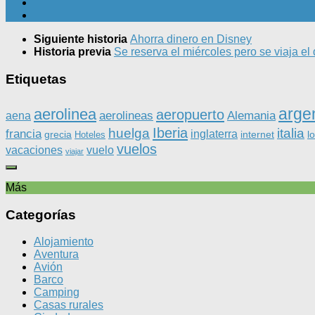
Siguiente historia
Ahorra dinero en Disney
Historia previa
Se reserva el miércoles pero se viaja e
Etiquetas
arge
aerolinea
aeropuerto
aerolineas
Alemania
aena
Iberia
huelga
italia
francia
inglaterra
grecia
internet
l
Hoteles
vuelos
vacaciones
vuelo
viajar
Más
Categorías
Alojamiento
Aventura
Avión
Barco
Camping
Casas rurales