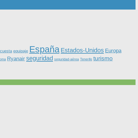
España
Estados-Unidos
Europa
equipaje
cuesta
seguridad
turismo
Ryanair
roma
seguridad-aérea
Tenerife