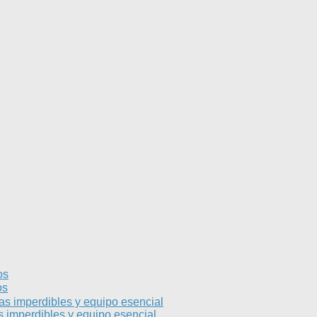
os
os
s imperdibles y equipo esencial
 imperdibles y equipo esencial