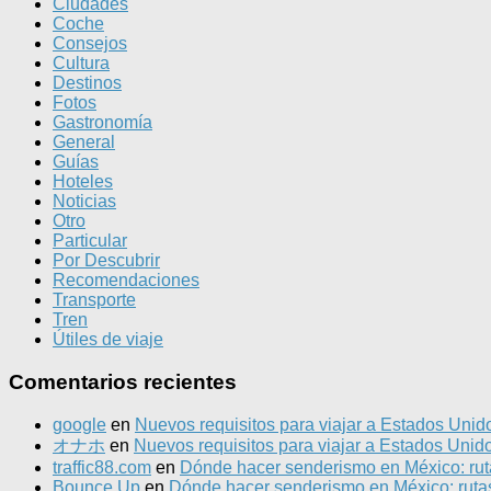
Ciudades
Coche
Consejos
Cultura
Destinos
Fotos
Gastronomía
General
Guías
Hoteles
Noticias
Otro
Particular
Por Descubrir
Recomendaciones
Transporte
Tren
Útiles de viaje
Comentarios recientes
google
en
Nuevos requisitos para viajar a Estados Unid
オナホ
en
Nuevos requisitos para viajar a Estados Unid
traffic88.com
en
Dónde hacer senderismo en México: ruta
Bounce Up
en
Dónde hacer senderismo en México: rutas