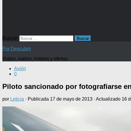
Buscar:
Por Descubrir
Viajes, vuelos, hoteles y ofertas
Avión
0
Piloto sancionado por fotografiarse e
por
Leticia
· Publicada
17 de mayo de 2013
· Actualizado
16 