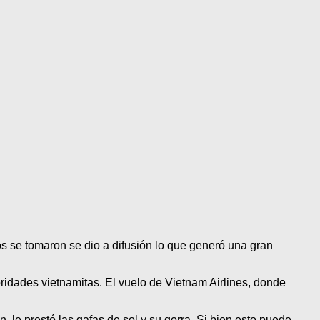
os se tomaron se dio a difusión lo que generó una gran
utoridades vietnamitas. El vuelo de Vietnam Airlines, donde
, le prestó las gafas de sol y su gorra. Si bien esto puede