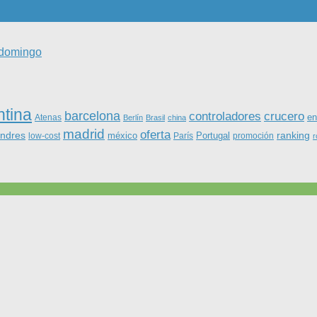
l domingo
ntina
barcelona
controladores
crucero
Atenas
en
Berlín
Brasil
china
madrid
oferta
ondres
ranking
méxico
Portugal
low-cost
París
promoción