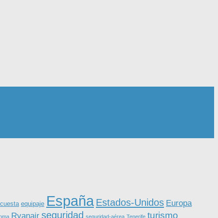
España
Estados-Unidos
Europa
equipaje
cuesta
seguridad
turismo
Ryanair
roma
seguridad-aérea
Tenerife