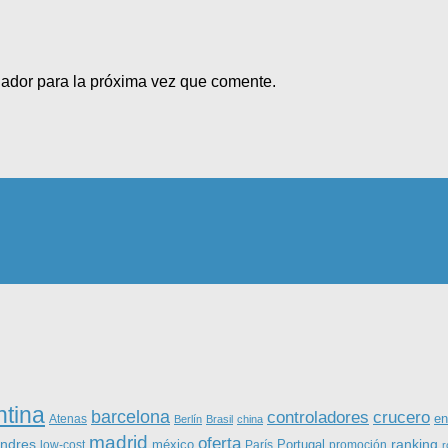
gador para la próxima vez que comente.
ntina
barcelona
controladores
crucero
Atenas
en
Berlín
Brasil
china
madrid
oferta
ondres
ranking
méxico
Portugal
low-cost
París
promoción