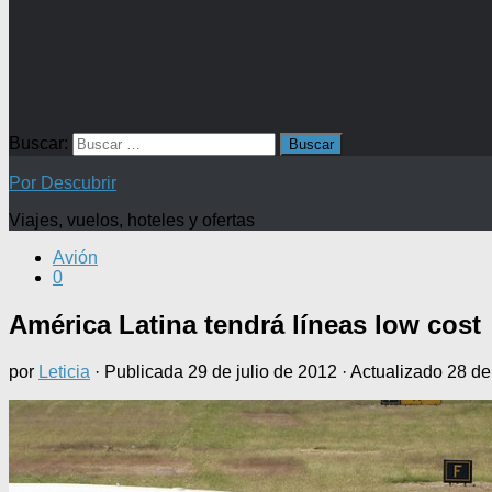
Buscar:
Por Descubrir
Viajes, vuelos, hoteles y ofertas
Avión
0
América Latina tendrá líneas low cost
por
Leticia
· Publicada
29 de julio de 2012
· Actualizado
28 de