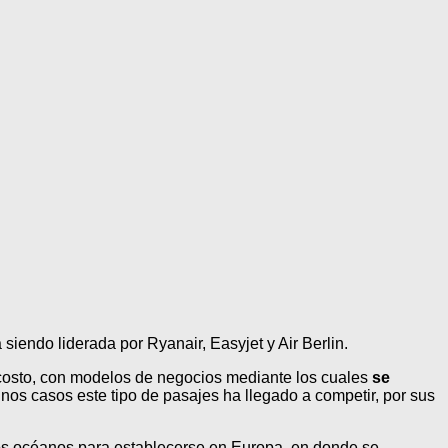
siendo liderada por Ryanair, Easyjet y Air Berlin.
costo, con modelos de negocios mediante los cuales
se
os casos este tipo de pasajes ha llegado a competir, por sus
 los océanos para establecerse en Europa, en donde se