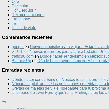
Otro
Particular
Por Descubrir
Recomendaciones
Transporte
Tren
Útiles de viaje
Comentarios recientes
google
en
Nuevos requisitos para viajar a Estados Unid
オナホ
en
Nuevos requisitos para viajar a Estados Unid
traffic88.com
en
Dónde hacer senderismo en México: ruta
Bounce Up
en
Dónde hacer senderismo en México: rutas
Entradas recientes
Dónde hacer senderismo en México: rutas imperdibles y
Nómada digital: una de las profesiones preferidas para l
Ofertas de maletas de viaje: ¡prepárate para tu próxima 
Empleado de 1win Perú: ¿qué es la Martingala en las ap