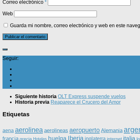
Correo electrónico
*
Web
Guarda mi nombre, correo electrónico y web en este nave
Seguir:
Siguiente historia
OLT Express suspende vuelos
Historia previa
Reaparece el Crucero del Amor
Etiquetas
arge
aerolinea
aeropuerto
aerolineas
Alemania
aena
Iberia
huelga
italia
francia
inglaterra
grecia
internet
l
Hoteles