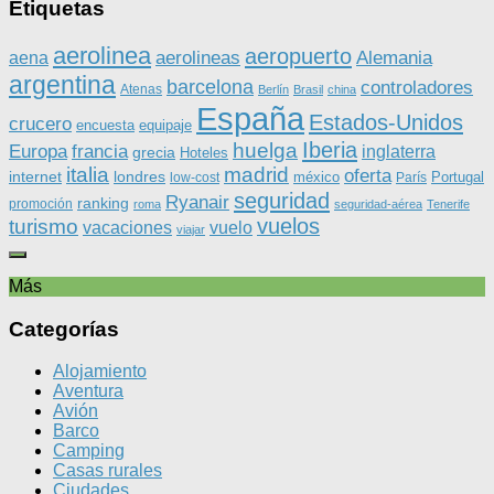
Etiquetas
aerolinea
aeropuerto
aerolineas
Alemania
aena
argentina
barcelona
controladores
Atenas
Berlín
Brasil
china
España
Estados-Unidos
crucero
equipaje
encuesta
Iberia
huelga
Europa
francia
inglaterra
grecia
Hoteles
italia
madrid
oferta
internet
londres
méxico
Portugal
low-cost
París
seguridad
Ryanair
ranking
promoción
roma
seguridad-aérea
Tenerife
vuelos
turismo
vacaciones
vuelo
viajar
Más
Categorías
Alojamiento
Aventura
Avión
Barco
Camping
Casas rurales
Ciudades