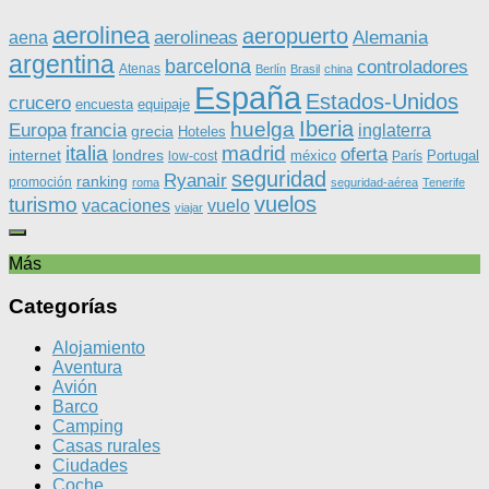
aerolinea
aeropuerto
aerolineas
Alemania
aena
argentina
barcelona
controladores
Atenas
Berlín
Brasil
china
España
Estados-Unidos
crucero
equipaje
encuesta
Iberia
huelga
Europa
francia
inglaterra
grecia
Hoteles
italia
madrid
oferta
internet
londres
méxico
Portugal
low-cost
París
seguridad
Ryanair
ranking
promoción
roma
seguridad-aérea
Tenerife
vuelos
turismo
vacaciones
vuelo
viajar
Más
Categorías
Alojamiento
Aventura
Avión
Barco
Camping
Casas rurales
Ciudades
Coche