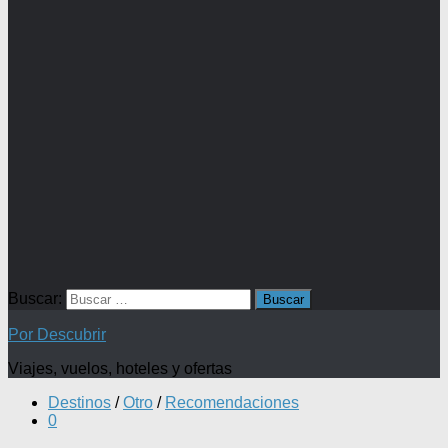
Buscar:
Por Descubrir
Viajes, vuelos, hoteles y ofertas
Destinos
/
Otro
/
Recomendaciones
0