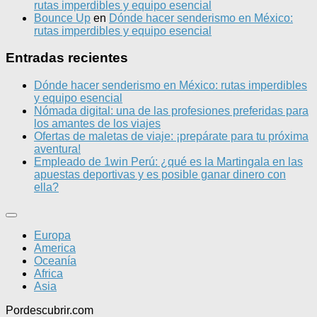
rutas imperdibles y equipo esencial
Bounce Up
en
Dónde hacer senderismo en México:
rutas imperdibles y equipo esencial
Entradas recientes
Dónde hacer senderismo en México: rutas imperdibles
y equipo esencial
Nómada digital: una de las profesiones preferidas para
los amantes de los viajes
Ofertas de maletas de viaje: ¡prepárate para tu próxima
aventura!
Empleado de 1win Perú: ¿qué es la Martingala en las
apuestas deportivas y es posible ganar dinero con
ella?
Europa
America
Oceanía
Africa
Asia
Pordescubrir.com