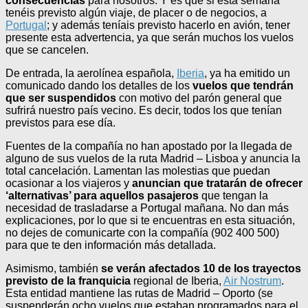
consecuencias
para nosotros. Y es que si esta semana
tenéis previsto algún viaje, de placer o de negocios, a
Portugal
; y además teníais previsto hacerlo en avión, tener
presente esta advertencia, ya que serán muchos los vuelos
que se cancelen.
De entrada, la aerolínea española,
Iberia
, ya ha emitido un
comunicado dando los detalles de los
vuelos que tendrán
que ser suspendidos
con motivo del parón general que
sufrirá nuestro país vecino. Es decir, todos los que tenían
previstos para ese día.
Fuentes de la compañía no han apostado por la llegada de
alguno de sus vuelos de la ruta Madrid – Lisboa y anuncia la
total cancelación. Lamentan las molestias que puedan
ocasionar a los viajeros y
anuncian que tratarán de ofrecer
‘alternativas’ para aquellos pasajeros
que tengan la
necesidad de trasladarse a Portugal mañana. No dan más
explicaciones, por lo que si te encuentras en esta situación,
no dejes de comunicarte con la compañía (902 400 500)
para que te den información más detallada.
Asimismo, también
se verán afectados 10 de los trayectos
previsto de la franquicia
regional de Iberia,
Air Nostrum
.
Esta entidad mantiene las rutas de Madrid – Oporto (se
suspenderán ocho vuelos que estaban programados para el