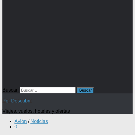
Buscar:
Por Descubrir
Viajes, vuelos, hoteles y ofertas
Avión
/
Noticias
0