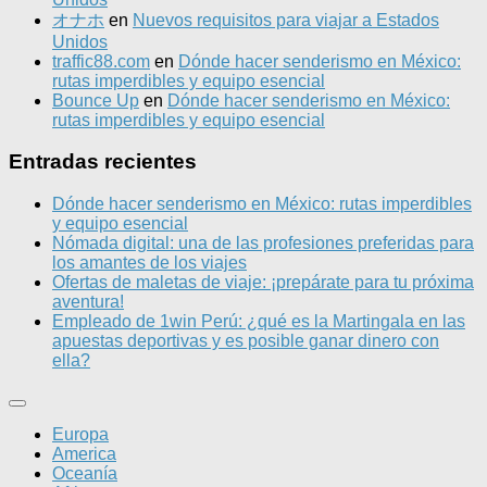
オナホ
en
Nuevos requisitos para viajar a Estados
Unidos
traffic88.com
en
Dónde hacer senderismo en México:
rutas imperdibles y equipo esencial
Bounce Up
en
Dónde hacer senderismo en México:
rutas imperdibles y equipo esencial
Entradas recientes
Dónde hacer senderismo en México: rutas imperdibles
y equipo esencial
Nómada digital: una de las profesiones preferidas para
los amantes de los viajes
Ofertas de maletas de viaje: ¡prepárate para tu próxima
aventura!
Empleado de 1win Perú: ¿qué es la Martingala en las
apuestas deportivas y es posible ganar dinero con
ella?
Europa
America
Oceanía