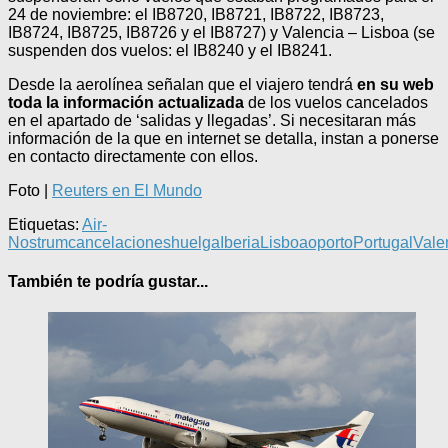
24 de noviembre: el IB8720, IB8721, IB8722, IB8723,
IB8724, IB8725, IB8726 y el IB8727) y Valencia – Lisboa (se
suspenden dos vuelos: el IB8240 y el IB8241.
Desde la aerolínea señalan que el viajero tendrá
en su web
toda la información actualizada
de los vuelos cancelados
en el apartado de ‘salidas y llegadas’. Si necesitaran más
información de la que en internet se detalla, instan a ponerse
en contacto directamente con ellos.
Foto |
Reuters en El Mundo
Etiquetas:
Air-
Nostrum
cancelaciones
huelga
Iberia
Lisboa
oporto
Portugal
Vale
También te podría gustar...