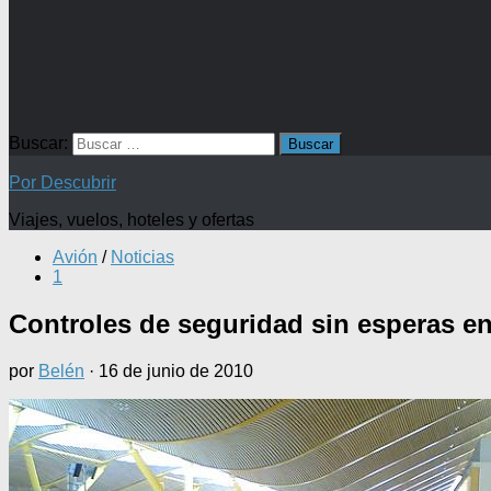
Buscar:
Por Descubrir
Viajes, vuelos, hoteles y ofertas
Avión
/
Noticias
1
Controles de seguridad sin esperas en
por
Belén
·
16 de junio de 2010