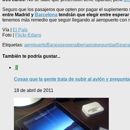
Seguro que los pasajeros que opten por pagar el suplemento 
entre Madrid y
Barcelona
tendrán que elegir entre esperar l
tenemos más remedio que seguir llegando al aeropuerto con 
Vía |
El País
Foto |
Flickr-Edans
Etiquetas:
aeropuerto
Barajas
espera
Iberia
prat
seguridad
Spana
También te podría gustar...
0
Cosas que la gente trata de subir al avión y pregunt
18 de abril de 2011