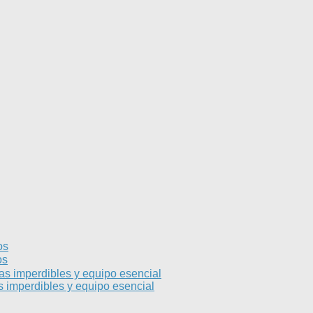
os
os
s imperdibles y equipo esencial
 imperdibles y equipo esencial