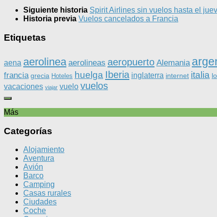
Siguiente historia
Spirit Airlines sin vuelos hasta el jue
Historia previa
Vuelos cancelados a Francia
Etiquetas
arge
aerolinea
aeropuerto
aerolineas
Alemania
aena
Iberia
huelga
italia
francia
inglaterra
grecia
internet
l
Hoteles
vuelos
vacaciones
vuelo
viajar
Más
Categorías
Alojamiento
Aventura
Avión
Barco
Camping
Casas rurales
Ciudades
Coche