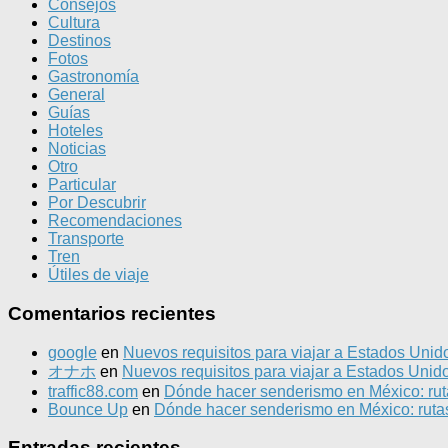
Consejos
Cultura
Destinos
Fotos
Gastronomía
General
Guías
Hoteles
Noticias
Otro
Particular
Por Descubrir
Recomendaciones
Transporte
Tren
Útiles de viaje
Comentarios recientes
google
en
Nuevos requisitos para viajar a Estados Unid
オナホ
en
Nuevos requisitos para viajar a Estados Unid
traffic88.com
en
Dónde hacer senderismo en México: ruta
Bounce Up
en
Dónde hacer senderismo en México: rutas
Entradas recientes