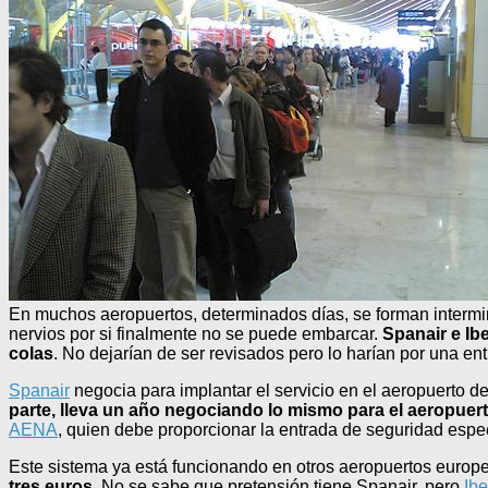
En muchos aeropuertos, determinados días, se forman intermi
nervios por si finalmente no se puede embarcar.
Spanair e Ib
colas
. No dejarían de ser revisados pero lo harían por una ent
Spanair
negocia para implantar el servicio en el aeropuerto 
parte, lleva un año negociando lo mismo para el aeropuert
AENA
, quien debe proporcionar la entrada de seguridad especi
Este sistema ya está funcionando en otros aeropuertos europ
tres euros
. No se sabe que pretensión tiene Spanair, pero
Ibe