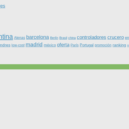
ves
ntina
barcelona
controladores
crucero
Atenas
en
Berlín
Brasil
china
madrid
oferta
ondres
ranking
méxico
Portugal
low-cost
París
promoción