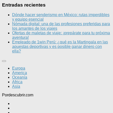
Entradas recientes
Dónde hacer senderismo en México: rutas imperdibles
y equipo esencial
Nómada digital: una de las profesiones preferidas para
los amantes de los viajes
Ofertas de maletas de viaje: ¡prepárate para tu próxima
aventura!
Empleado de 1win Perú: ¿qué es la Martingala en las
apuestas deportivas y es posible ganar dinero con
ella?
Europa
America
Oceanía
Africa
Asia
Pordescubrir.com