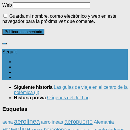
Web
Guarda mi nombre, correo electrónico y web en este
navegador para la próxima vez que comente.
Seguir:
Siguiente historia
Las guías de viaje en el centro de la
polémica (II)
Historia previa
Orígenes del Jet Lag
Etiquetas
aerolinea
aeropuerto
aerolineas
Alemania
aena
argentina
barcelona
controladores