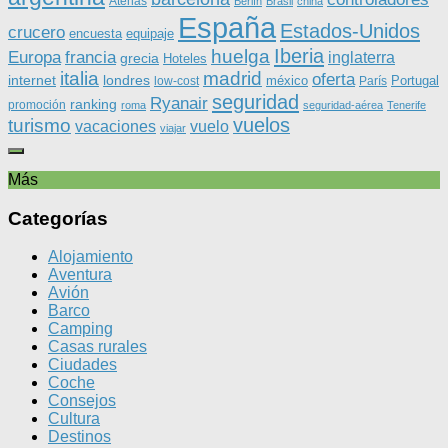
Atenas
Berlín
Brasil
china
España
Estados-Unidos
crucero
equipaje
encuesta
Iberia
huelga
Europa
francia
inglaterra
grecia
Hoteles
italia
madrid
oferta
internet
londres
méxico
Portugal
low-cost
París
seguridad
Ryanair
ranking
promoción
roma
seguridad-aérea
Tenerife
vuelos
turismo
vacaciones
vuelo
viajar
Más
Categorías
Alojamiento
Aventura
Avión
Barco
Camping
Casas rurales
Ciudades
Coche
Consejos
Cultura
Destinos