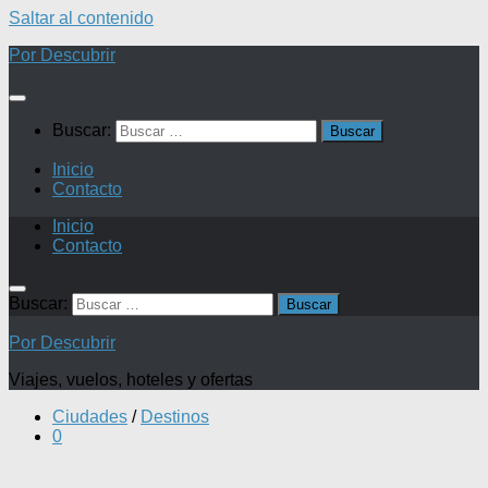
Saltar al contenido
Por Descubrir
Buscar:
Inicio
Contacto
Inicio
Contacto
Buscar:
Por Descubrir
Viajes, vuelos, hoteles y ofertas
Ciudades
/
Destinos
0