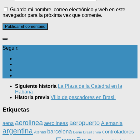
Guarda mi nombre, correo electrónico y web en este
navegador para la próxima vez que comente.
Seguir:
Siguiente historia
La Plaza de la Catedral en la
Habana
Historia previa
Villa de pescadores en Brasil
Etiquetas
aerolinea
aeropuerto
aerolineas
Alemania
aena
argentina
barcelona
controladores
Atenas
Berlín
Brasil
china