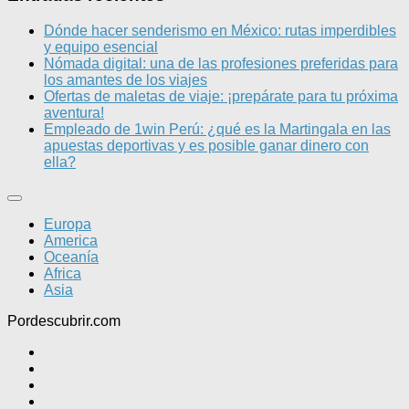
Dónde hacer senderismo en México: rutas imperdibles
y equipo esencial
Nómada digital: una de las profesiones preferidas para
los amantes de los viajes
Ofertas de maletas de viaje: ¡prepárate para tu próxima
aventura!
Empleado de 1win Perú: ¿qué es la Martingala en las
apuestas deportivas y es posible ganar dinero con
ella?
Europa
America
Oceanía
Africa
Asia
Pordescubrir.com