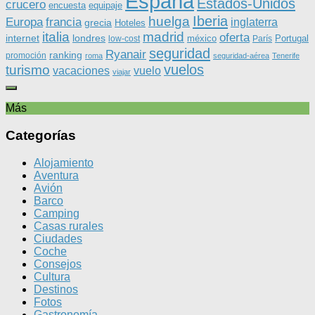
España
Estados-Unidos
crucero
equipaje
encuesta
Iberia
huelga
Europa
francia
inglaterra
grecia
Hoteles
italia
madrid
oferta
internet
londres
méxico
Portugal
low-cost
París
seguridad
Ryanair
ranking
promoción
roma
seguridad-aérea
Tenerife
vuelos
turismo
vacaciones
vuelo
viajar
Más
Categorías
Alojamiento
Aventura
Avión
Barco
Camping
Casas rurales
Ciudades
Coche
Consejos
Cultura
Destinos
Fotos
Gastronomía