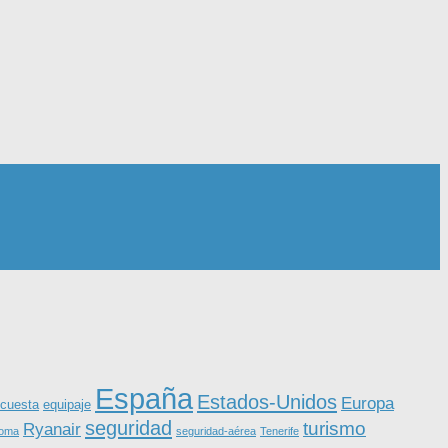
España
Estados-Unidos
Europa
equipaje
cuesta
seguridad
turismo
Ryanair
roma
seguridad-aérea
Tenerife