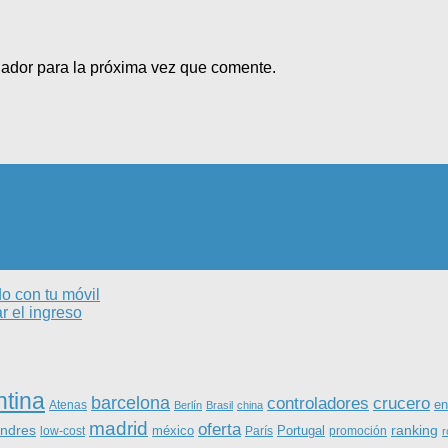
gador para la próxima vez que comente.
o con tu móvil
r el ingreso
ntina
barcelona
controladores
crucero
Atenas
en
Berlín
Brasil
china
madrid
oferta
ondres
ranking
méxico
Portugal
low-cost
París
promoción