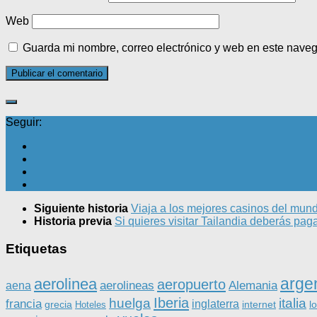
Web
Guarda mi nombre, correo electrónico y web en este nave
Seguir:
Siguiente historia
Viaja a los mejores casinos del mund
Historia previa
Si quieres visitar Tailandia deberás paga
Etiquetas
arge
aerolinea
aeropuerto
aerolineas
Alemania
aena
Iberia
huelga
italia
francia
inglaterra
grecia
internet
l
Hoteles