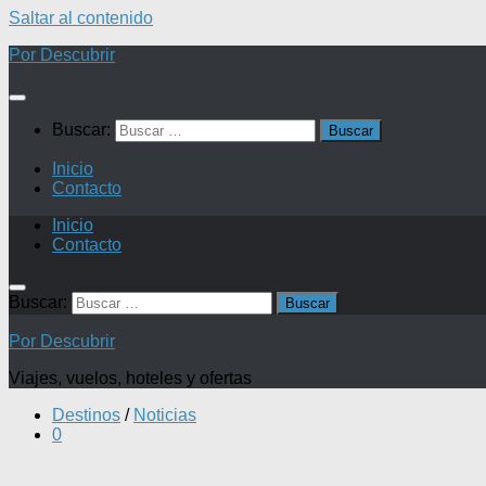
Saltar al contenido
Por Descubrir
Buscar:
Inicio
Contacto
Inicio
Contacto
Buscar:
Por Descubrir
Viajes, vuelos, hoteles y ofertas
Destinos
/
Noticias
0