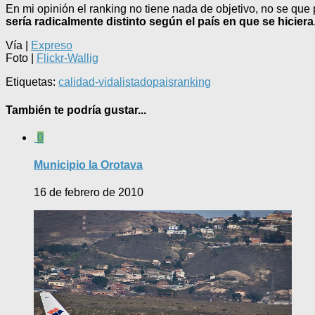
En mi opinión el ranking no tiene nada de objetivo, no se que
sería radicalmente distinto según el país en que se hiciera
Vía |
Expreso
Foto |
Flickr-Wallig
Etiquetas:
calidad-vida
listado
pais
ranking
También te podría gustar...
0
Municipio la Orotava
16 de febrero de 2010