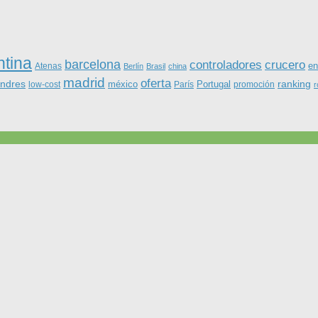
ntina
barcelona
controladores
crucero
Atenas
en
Berlín
Brasil
china
madrid
oferta
ondres
ranking
méxico
Portugal
low-cost
París
promoción