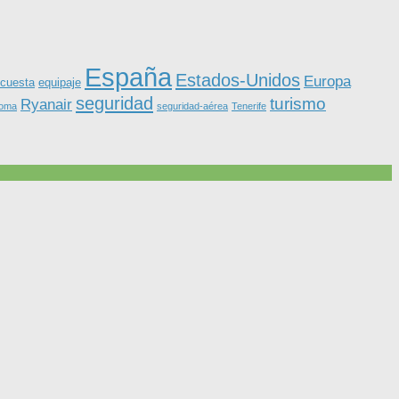
España
Estados-Unidos
Europa
equipaje
cuesta
seguridad
turismo
Ryanair
roma
seguridad-aérea
Tenerife