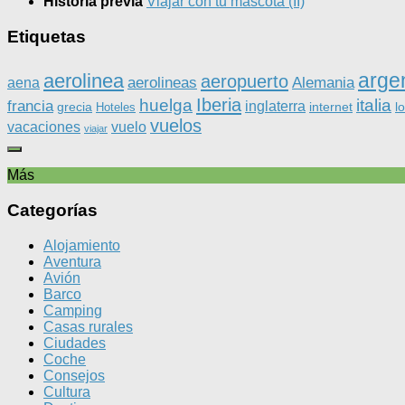
Historia previa
Viajar con tu mascota (II)
Etiquetas
arge
aerolinea
aeropuerto
aerolineas
Alemania
aena
Iberia
huelga
italia
francia
inglaterra
grecia
internet
l
Hoteles
vuelos
vacaciones
vuelo
viajar
Más
Categorías
Alojamiento
Aventura
Avión
Barco
Camping
Casas rurales
Ciudades
Coche
Consejos
Cultura