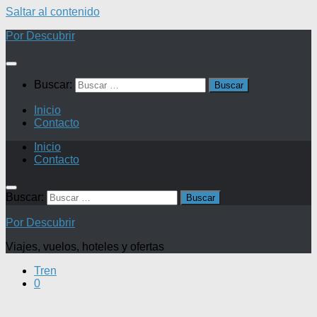
Saltar al contenido
Por Descubrir
Buscar:
Inicio
Contacto
Inicio
Contacto
Buscar:
Por Descubrir
Viajes, vuelos, hoteles y ofertas
Tren
0