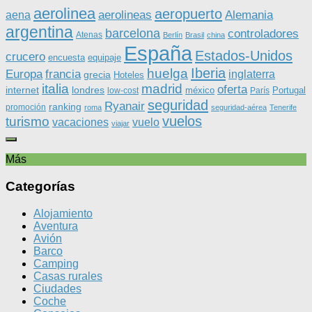
aerolinea
aeropuerto
aerolineas
Alemania
aena
argentina
barcelona
controladores
Atenas
Berlín
Brasil
china
España
Estados-Unidos
crucero
equipaje
encuesta
Iberia
huelga
Europa
francia
inglaterra
grecia
Hoteles
italia
madrid
oferta
internet
londres
méxico
Portugal
low-cost
París
seguridad
Ryanair
ranking
promoción
roma
seguridad-aérea
Tenerife
vuelos
turismo
vacaciones
vuelo
viajar
Más
Categorías
Alojamiento
Aventura
Avión
Barco
Camping
Casas rurales
Ciudades
Coche