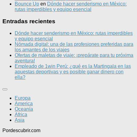
Bounce Up
en
Dónde hacer senderismo en México:
rutas imperdibles y equipo esencial
Entradas recientes
Dónde hacer senderismo en México: rutas imperdibles
y equipo esencial
Nómada digital: una de las profesiones preferidas para
los amantes de los viajes
Ofertas de maletas de viaje: ¡prepárate para tu próxima
aventura!
Empleado de 1win Perú: ¿qué es la Martingala en las
apuestas deportivas y es posible ganar dinero con
ella?
Europa
America
Oceanía
Africa
Asia
Pordescubrir.com