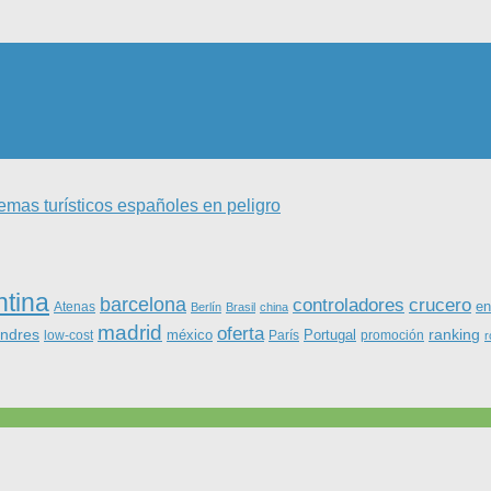
mas turísticos españoles en peligro
ntina
barcelona
controladores
crucero
Atenas
en
Berlín
Brasil
china
madrid
oferta
ondres
ranking
méxico
Portugal
low-cost
París
promoción