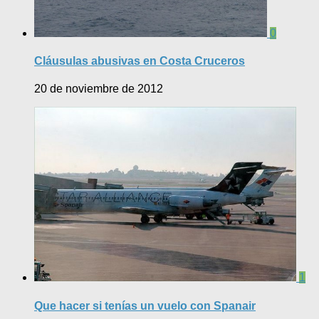
0
Cláusulas abusivas en Costa Cruceros
20 de noviembre de 2012
1
Que hacer si tenías un vuelo con Spanair