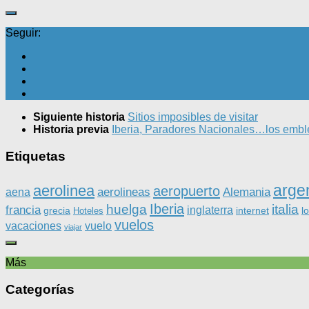
Seguir:
Siguiente historia
Sitios imposibles de visitar
Historia previa
Iberia, Paradores Nacionales…los emble
Etiquetas
arge
aerolinea
aeropuerto
aerolineas
Alemania
aena
Iberia
huelga
italia
francia
inglaterra
grecia
internet
l
Hoteles
vuelos
vacaciones
vuelo
viajar
Más
Categorías