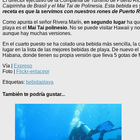
El director ejecutivo de la Compañía de Turismo de Puerto Ri
Caipirinha de Brasil y el Mai Tai de Polinesia. Esta bebida es 
receta es que la servimos con nuestros rones de Puerto R
Como apunta el señor Rivera Marín,
en segundo lugar
ha que
playa es el
Mai Tai polinesio
. No se puede visitar Hawaii y no
aunque hay muchas versiones.
En el cuarto puesto se ha colado una bebida más sencilla, la
lugar en la lista de las mejores bebidas de playa. De nuevo e
Habana, donde tienen su propia versión que lleva 5 gotas de 
Vía |
Expreso
Foto |
Flickr-enlacepr
Etiquetas:
bebida
playa
También te podría gustar...