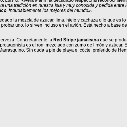
co, Luis G. Rivera Marín ha declarado respecto al reconocimien
ya una tradición en nuestra Isla y muy conocida y pedida entre l
ico
, indudablemente los mejores del mundo».
dado la mezcla de azúcar, lima, hielo y cachaza o lo que es lo
 probar uno, lo sirven incluso en el avión. Está hecho a base de
 cerveza. Concretamente la
Red Stripe jamaicana
que se produ
l protagonista es el ron, mezclado con zumo de limón y azúcar.
Marrasquino. Sin duda a pie de playa el cóctel preferido de He