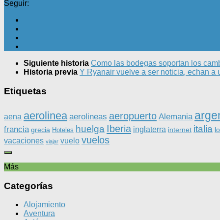
Seguir:
Siguiente historia
Como las bodegas soportan los camb
Historia previa
Y Ryanair vuelve a ser noticia, echan a 
Etiquetas
arge
aerolinea
aeropuerto
aerolineas
Alemania
aena
Iberia
huelga
italia
francia
inglaterra
grecia
internet
l
Hoteles
vuelos
vacaciones
vuelo
viajar
Más
Categorías
Alojamiento
Aventura