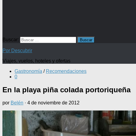
Buscar:
Por Descubrir
Viajes, vuelos, hoteles y ofertas
Gastronomía
/
Recomendaciones
0
En la playa piña colada portoriqueña
por
Belén
·
4 de noviembre de 2012