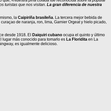
to que,
«Nuestra piña colada fue reconocida sobre la popular
os turistas que nos visitan.
La gran diferencia de nuestra
 mismo, la
Caipiriña brasileña
. La tercera mejor bebida de
 curaçao de naranja, ron, lima, Garnier Orgeat y hielo picado,
ce desde 1918. El
Daiquiri cubano
ocupa el quinto y último
 El lugar más conocido para tomarlo es
La Floridita
en La
mingway, es igualmente delicioso.