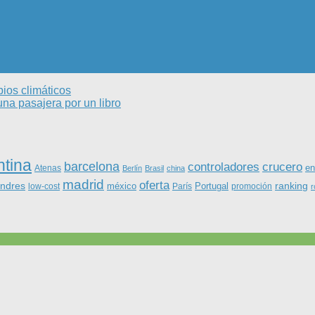
ios climáticos
una pasajera por un libro
ntina
barcelona
controladores
crucero
Atenas
en
Berlín
Brasil
china
madrid
oferta
ondres
ranking
méxico
Portugal
low-cost
París
promoción