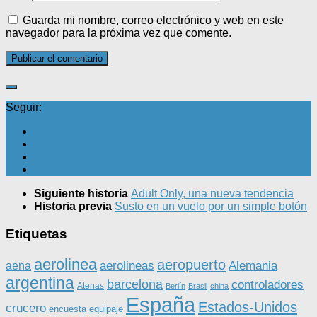
Guarda mi nombre, correo electrónico y web en este
navegador para la próxima vez que comente.
Seguir:
Siguiente historia
Adult Only, una nueva tendencia
Historia previa
Susto en un vuelo por un simple botón
Etiquetas
aerolinea
aeropuerto
aerolineas
Alemania
aena
argentina
barcelona
controladores
Atenas
Berlín
Brasil
china
España
Estados-Unidos
crucero
equipaje
encuesta