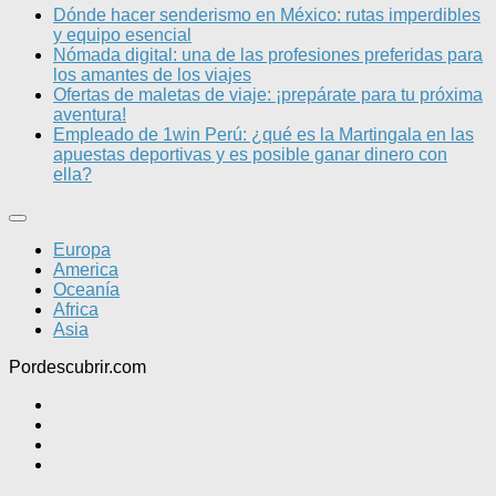
Dónde hacer senderismo en México: rutas imperdibles
y equipo esencial
Nómada digital: una de las profesiones preferidas para
los amantes de los viajes
Ofertas de maletas de viaje: ¡prepárate para tu próxima
aventura!
Empleado de 1win Perú: ¿qué es la Martingala en las
apuestas deportivas y es posible ganar dinero con
ella?
Europa
America
Oceanía
Africa
Asia
Pordescubrir.com