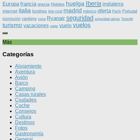
Iberia
huelga
Europa
francia
inglaterra
grecia
Hoteles
italia
madrid
oferta
internet
londres
méxico
Portugal
low-cost
París
seguridad
Ryanair
ranking
promoción
roma
seguridad-aérea
Tenerife
vuelos
turismo
vacaciones
vuelo
viajar
Más
Categorías
Alojamiento
Aventura
Avión
Barco
Camping
Casas rurales
Ciudades
Coche
Consejos
Cultura
Destinos
Fotos
Gastronomía
General