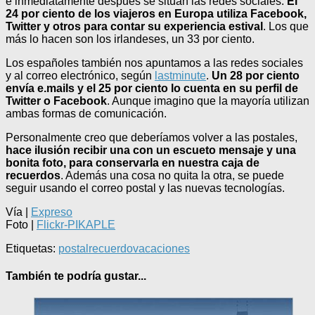
e inmediatamente después se sitúan las redes sociales.
El
24 por ciento de los viajeros en Europa utiliza Facebook,
Twitter y otros para contar su experiencia estival
. Los que
más lo hacen son los irlandeses, un 33 por ciento.
Los españoles también nos apuntamos a las redes sociales
y al correo electrónico, según
lastminute
.
Un 28 por ciento
envía e.mails y el 25 por ciento lo cuenta en su perfil de
Twitter o Facebook
. Aunque imagino que la mayoría utilizan
ambas formas de comunicación.
Personalmente creo que deberíamos volver a las postales,
hace ilusión recibir una con un escueto mensaje y una
bonita foto, para conservarla en nuestra caja de
recuerdos
. Además una cosa no quita la otra, se puede
seguir usando el correo postal y las nuevas tecnologías.
Vía |
Expreso
Foto |
Flickr-PIKAPLE
Etiquetas:
postal
recuerdo
vacaciones
También te podría gustar...