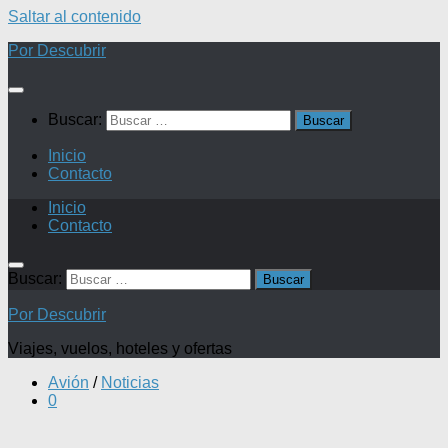
Saltar al contenido
Por Descubrir
Buscar:
Inicio
Contacto
Inicio
Contacto
Buscar:
Por Descubrir
Viajes, vuelos, hoteles y ofertas
Avión
/
Noticias
0