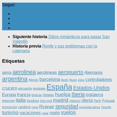
Seguir:
Siguiente historia
Sitios románticos para pasar San
Valentín
Historia previa
Renfe y sus problemas con la
catenaria
Etiquetas
aerolinea
aeropuerto
aerolineas
Alemania
aena
argentina
barcelona
controladores
Atenas
Berlín
Brasil
china
España
Estados-Unidos
crucero
equipaje
encuesta
Iberia
huelga
Europa
francia
inglaterra
grecia
Hoteles
italia
madrid
oferta
internet
londres
méxico
Portugal
low-cost
París
seguridad
Ryanair
ranking
promoción
roma
seguridad-aérea
Tenerife
vuelos
turismo
vacaciones
vuelo
viajar