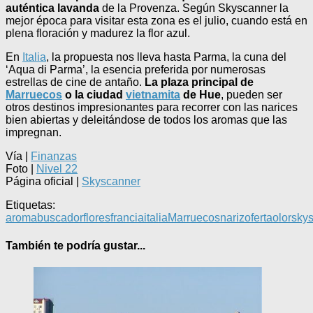
auténtica lavanda
de la Provenza. Según Skyscanner la
mejor época para visitar esta zona es el julio, cuando está en
plena floración y madurez la flor azul.
En
Italia
, la propuesta nos lleva hasta Parma, la cuna del
‘Aqua di Parma’, la esencia preferida por numerosas
estrellas de cine de antaño.
La plaza principal de
Marruecos
o la ciudad
vietnamita
de Hue
, pueden ser
otros destinos impresionantes para recorrer con las narices
bien abiertas y deleitándose de todos los aromas que las
impregnan.
Vía |
Finanzas
Foto |
Nivel 22
Página oficial |
Skyscanner
Etiquetas:
aroma
buscador
flores
francia
italia
Marruecos
nariz
oferta
olor
sky
También te podría gustar...