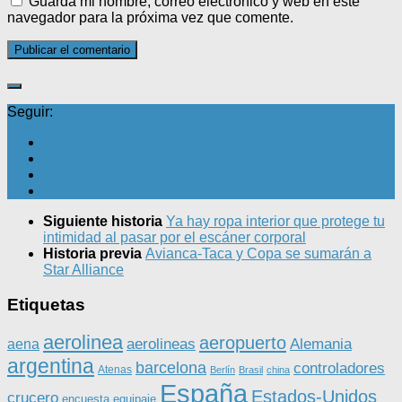
Guarda mi nombre, correo electrónico y web en este
navegador para la próxima vez que comente.
Seguir:
Siguiente historia
Ya hay ropa interior que protege tu
intimidad al pasar por el escáner corporal
Historia previa
Avianca-Taca y Copa se sumarán a
Star Alliance
Etiquetas
aerolinea
aeropuerto
aerolineas
Alemania
aena
argentina
barcelona
controladores
Atenas
Berlín
Brasil
china
España
Estados-Unidos
crucero
equipaje
encuesta