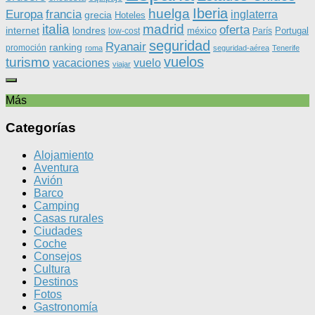
Iberia
huelga
Europa
francia
inglaterra
grecia
Hoteles
italia
madrid
oferta
internet
londres
méxico
Portugal
low-cost
París
seguridad
Ryanair
ranking
promoción
roma
seguridad-aérea
Tenerife
vuelos
turismo
vacaciones
vuelo
viajar
Más
Categorías
Alojamiento
Aventura
Avión
Barco
Camping
Casas rurales
Ciudades
Coche
Consejos
Cultura
Destinos
Fotos
Gastronomía