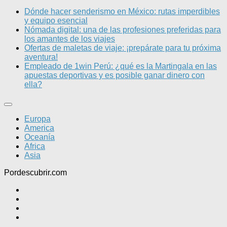
Dónde hacer senderismo en México: rutas imperdibles
y equipo esencial
Nómada digital: una de las profesiones preferidas para
los amantes de los viajes
Ofertas de maletas de viaje: ¡prepárate para tu próxima
aventura!
Empleado de 1win Perú: ¿qué es la Martingala en las
apuestas deportivas y es posible ganar dinero con
ella?
Europa
America
Oceanía
Africa
Asia
Pordescubrir.com