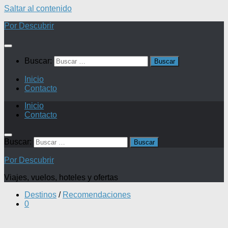
Saltar al contenido
Por Descubrir
Buscar:
Inicio
Contacto
Inicio
Contacto
Buscar:
Por Descubrir
Viajes, vuelos, hoteles y ofertas
Destinos
/
Recomendaciones
0