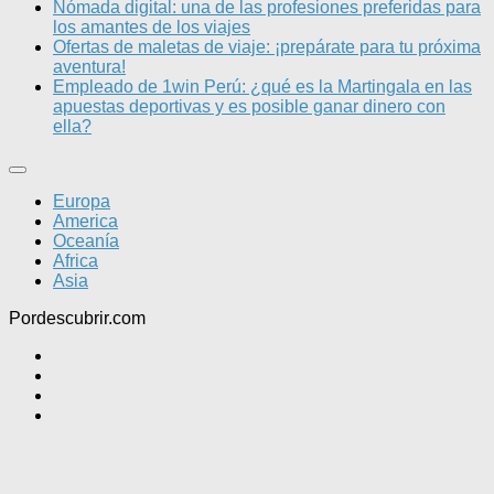
Nómada digital: una de las profesiones preferidas para
los amantes de los viajes
Ofertas de maletas de viaje: ¡prepárate para tu próxima
aventura!
Empleado de 1win Perú: ¿qué es la Martingala en las
apuestas deportivas y es posible ganar dinero con
ella?
Europa
America
Oceanía
Africa
Asia
Pordescubrir.com