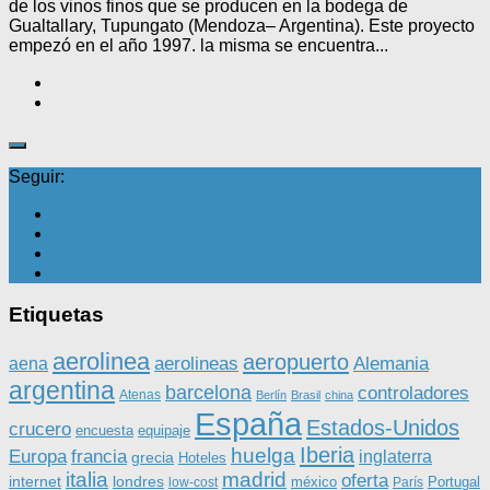
de los vinos finos que se producen en la bodega de
Gualtallary, Tupungato (Mendoza– Argentina). Este proyecto
empezó en el año 1997. la misma se encuentra...
Seguir:
Etiquetas
aerolinea
aeropuerto
aerolineas
Alemania
aena
argentina
barcelona
controladores
Atenas
Berlín
Brasil
china
España
Estados-Unidos
crucero
equipaje
encuesta
Iberia
huelga
Europa
francia
inglaterra
grecia
Hoteles
italia
madrid
oferta
internet
londres
méxico
Portugal
low-cost
París