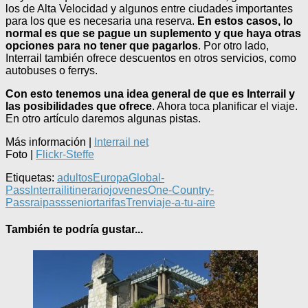
los de Alta Velocidad y algunos entre ciudades importantes
para los que es necesaria una reserva.
En estos casos, lo
normal es que se pague un suplemento y que haya otras
opciones para no tener que pagarlos
. Por otro lado,
Interrail también ofrece descuentos en otros servicios, como
autobuses o ferrys.
Con esto tenemos una idea general de que es Interrail y
las posibilidades que ofrece
. Ahora toca planificar el viaje.
En otro artículo daremos algunas pistas.
Más información |
Interrail net
Foto |
Flickr-Steffe
Etiquetas:
adultos
Europa
Global-
Pass
Interrail
itinerario
jovenes
One-Country-
Pass
raipass
senior
tarifas
Tren
viaje-a-tu-aire
También te podría gustar...