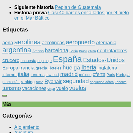
Siguiente historia
Pepian de Guatemala
Historia previa
Casi 40 barcos encallados por el hielo
en el Mar Báltico
Etiquetas
aerolinea
aeropuerto
aerolineas
Alemania
aena
argentina
barcelona
controladores
Atenas
Berlín
Brasil
china
España
Estados-Unidos
crucero
equipaje
encuesta
Iberia
huelga
Europa
francia
inglaterra
grecia
Hoteles
italia
madrid
oferta
internet
londres
méxico
Portugal
low-cost
París
seguridad
Ryanair
ranking
promoción
roma
seguridad-aérea
Tenerife
vuelos
turismo
vacaciones
vuelo
viajar
Más
Categorías
Alojamiento
Aventura