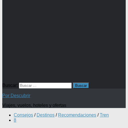
Buscar:
Por Descubrir
Viajes, vuelos, hoteles y ofertas
Consejos
/
Destinos
/
Recomendaciones
/
Tren
8