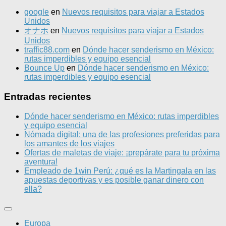
google
en
Nuevos requisitos para viajar a Estados
Unidos
オナホ
en
Nuevos requisitos para viajar a Estados
Unidos
traffic88.com
en
Dónde hacer senderismo en México:
rutas imperdibles y equipo esencial
Bounce Up
en
Dónde hacer senderismo en México:
rutas imperdibles y equipo esencial
Entradas recientes
Dónde hacer senderismo en México: rutas imperdibles
y equipo esencial
Nómada digital: una de las profesiones preferidas para
los amantes de los viajes
Ofertas de maletas de viaje: ¡prepárate para tu próxima
aventura!
Empleado de 1win Perú: ¿qué es la Martingala en las
apuestas deportivas y es posible ganar dinero con
ella?
Europa