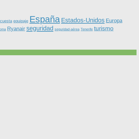
España
Estados-Unidos
Europa
equipaje
cuesta
seguridad
turismo
Ryanair
roma
seguridad-aérea
Tenerife