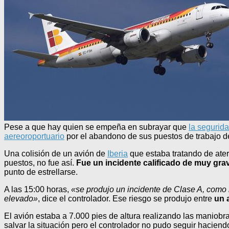
Pese a que hay quien se empeña en subrayar que
la segurid
aereoroportuario
por el abandono de sus puestos de trabajo d
Una colisión de un avión de
Iberia
que estaba tratando de ate
puestos, no fue así.
Fue un incidente calificado de muy gra
punto de estrellarse.
A las 15:00 horas,
«se produjo un incidente de Clase A, como l
elevado»
, dice el controlador. Ese riesgo se produjo entre
un 
El avión estaba a 7.000 pies de altura realizando las maniob
salvar la situación pero el controlador no pudo seguir haciendo