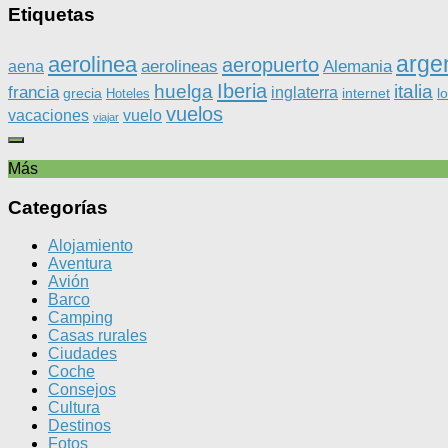
Etiquetas
arge
aerolinea
aeropuerto
aerolineas
Alemania
aena
Iberia
huelga
italia
francia
inglaterra
grecia
internet
l
Hoteles
vuelos
vacaciones
vuelo
viajar
Más
Categorías
Alojamiento
Aventura
Avión
Barco
Camping
Casas rurales
Ciudades
Coche
Consejos
Cultura
Destinos
Fotos