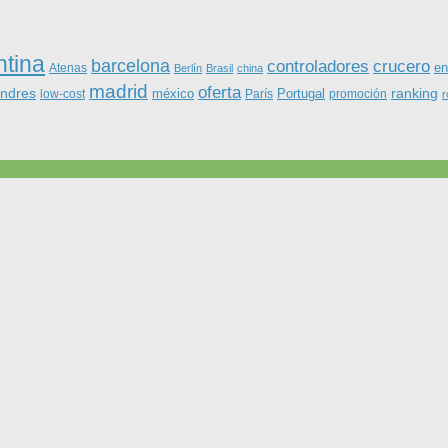
ntina
barcelona
controladores
crucero
Atenas
en
Berlín
Brasil
china
madrid
oferta
ondres
ranking
méxico
Portugal
low-cost
París
promoción