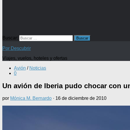
Buscar:
Por Descubrir
Viajes, vuelos, hoteles y ofertas
Avión
/
Noticias
0
Un avión de Iberia pudo chocar con u
por
Mónica M. Bernardo
·
16 de diciembre de 2010