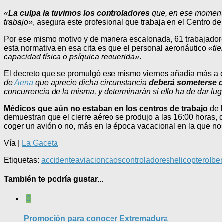
«
La culpa la tuvimos los controladores
que, en ese momento
trabajo»
, asegura este profesional que trabaja en el Centro de
Por ese mismo motivo y de manera escalonada, 61 trabajadores
esta normativa en esa cita es que el personal aeronáutico
«ti
capacidad física o psíquica requerida»
.
El decreto que se promulgó ese mismo viernes añadía más a ese
de
Aena
que aprecie dicha circunstancia
deberá someterse 
concurrencia de la misma, y determinarán si ello ha de dar lu
Médicos que aún no estaban en los centros de trabajo
de 
demuestran que el cierre aéreo se produjo a las 16:00 horas, 
coger un avión o no, más en la época vacacional en la que n
Vía |
La Gaceta
Etiquetas:
accidente
aviacion
caos
controladores
helicoptero
Ibe
También te podría gustar...
0
Promoción para conocer Extremadura