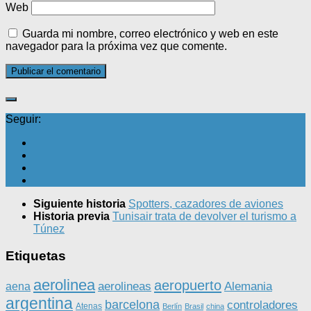
Web
Guarda mi nombre, correo electrónico y web en este
navegador para la próxima vez que comente.
Seguir:
Siguiente historia
Spotters, cazadores de aviones
Historia previa
Tunisair trata de devolver el turismo a
Túnez
Etiquetas
aerolinea
aeropuerto
aerolineas
Alemania
aena
argentina
barcelona
controladores
Atenas
Berlín
Brasil
china