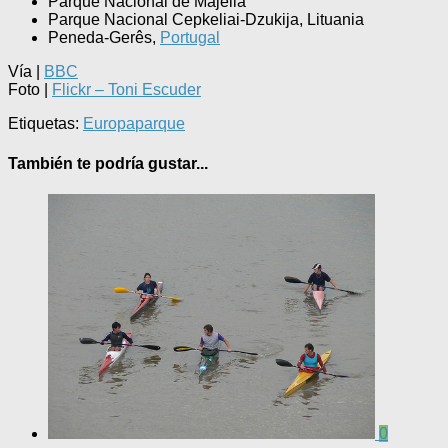
Parque Nacional de Majella
Parque Nacional Cepkeliai-Dzukija, Lituania
Peneda-Gerês,
Portugal
Vía |
BBC
Foto |
Flickr – Toni Escuder
Etiquetas:
Europa
parque
También te podría gustar...
0