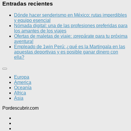
Entradas recientes
Dónde hacer senderismo en México: rutas imperdibles
y equipo esencial
Nómada digital: una de las profesiones preferidas para
los amantes de los viajes
Ofertas de maletas de viaje: ¡prepárate para tu próxima
aventura!
Empleado de 1win Perú: ¿qué es la Martingala en las
apuestas deportivas y es posible ganar dinero con
ella?
Europa
America
Oceanía
Africa
Asia
Pordescubrir.com