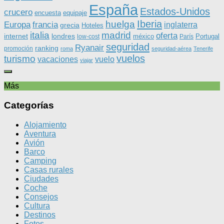
España
Estados-Unidos
crucero
equipaje
encuesta
Iberia
huelga
Europa
francia
inglaterra
grecia
Hoteles
italia
madrid
oferta
internet
londres
méxico
Portugal
low-cost
París
seguridad
Ryanair
ranking
promoción
roma
seguridad-aérea
Tenerife
vuelos
turismo
vacaciones
vuelo
viajar
Más
Categorías
Alojamiento
Aventura
Avión
Barco
Camping
Casas rurales
Ciudades
Coche
Consejos
Cultura
Destinos
Fotos