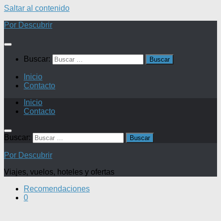
Saltar al contenido
Por Descubrir
Buscar:
Inicio
Contacto
Inicio
Contacto
Buscar:
Por Descubrir
Viajes, vuelos, hoteles y ofertas
Recomendaciones
0