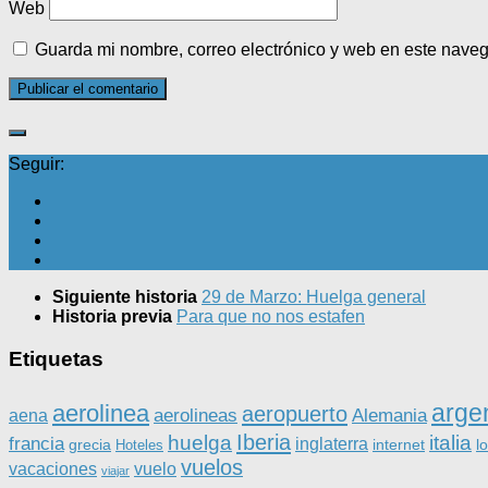
Web
Guarda mi nombre, correo electrónico y web en este nave
Seguir:
Siguiente historia
29 de Marzo: Huelga general
Historia previa
Para que no nos estafen
Etiquetas
arge
aerolinea
aeropuerto
aerolineas
Alemania
aena
Iberia
huelga
italia
francia
inglaterra
grecia
internet
l
Hoteles
vuelos
vacaciones
vuelo
viajar