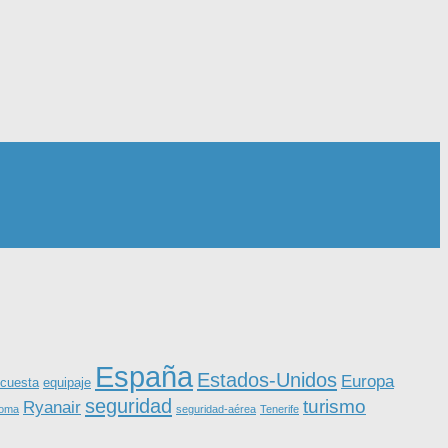
España
Estados-Unidos
Europa
equipaje
cuesta
seguridad
turismo
Ryanair
roma
seguridad-aérea
Tenerife