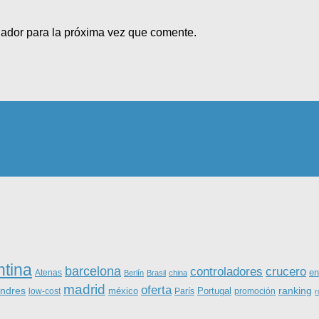
gador para la próxima vez que comente.
ntina
barcelona
controladores
crucero
Atenas
en
Berlín
Brasil
china
madrid
oferta
ondres
ranking
méxico
Portugal
low-cost
París
promoción