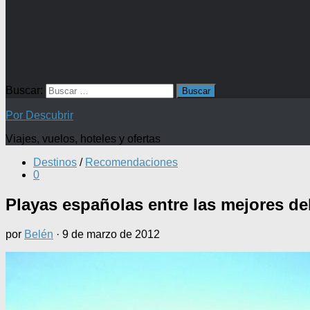
Buscar:
Por Descubrir
Viajes, vuelos, hoteles y ofertas
Destinos
/
Recomendaciones
0
Playas españolas entre las mejores d
por
Belén
·
9 de marzo de 2012